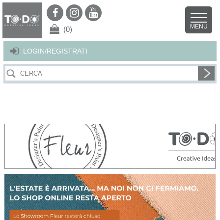
Per offrirti il miglior servizio possibile questo sito utilizza i cookies.
Continuando la navigazione nel sito autorizzi l’uso dei cookies. Per ulteriori
MENU
dettagli
clicca qui
.
X
(0)
LOGIN/REGISTRATI