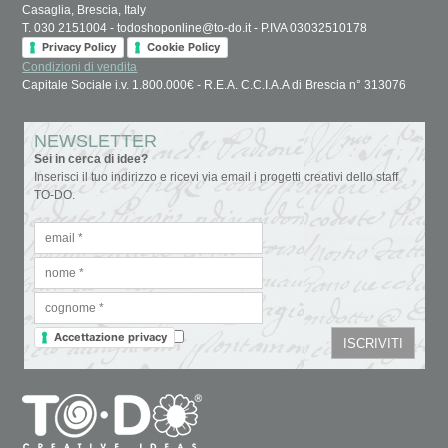
Casaglia, Brescia, Italy
T. 030 2151004 - todoshoponline@to-do.it - P.IVA 03032510178
Privacy Policy
Cookie Policy
Condizioni di vendita
Capitale Sociale i.v. 1.800.000€ - R.E.A. C.C.I.A.A di Brescia n° 313076
NEWSLETTER
Sei in cerca di idee?
Inserisci il tuo indirizzo e ricevi via email i progetti creativi dello staff
TO-DO.
Accettazione privacy