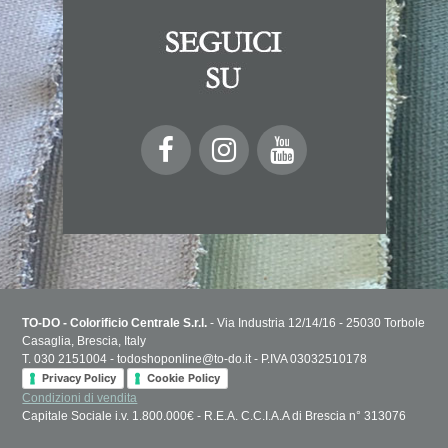
TO-DO - Colorificio Centrale S.r.l.
- Via Industria 12/14/16 - 25030 Torbole
Casaglia, Brescia, Italy
T. 030 2151004 - todoshoponline@to-do.it - P.IVA 03032510178
Privacy Policy
Cookie Policy
Condizioni di vendita
Capitale Sociale i.v. 1.800.000€ - R.E.A. C.C.I.A.A di Brescia n° 313076