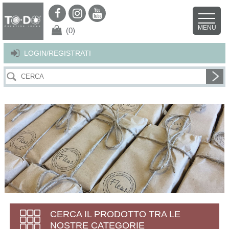
Per offrirti il miglior servizio possibile questo sito utilizza i cookies.
Continuando la navigazione nel sito autorizzi l’uso dei cookies. Per ulteriori
MENU
dettagli
clicca qui
.
X
(0)
LOGIN/REGISTRATI
CERCA IL PRODOTTO TRA LE
NOSTRE CATEGORIE