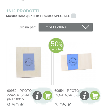
1612 PRODOTTI
Mostra solo quelli in PROMO SPECIALE
Ordina per:
:: SELEZIONA ::
50
sconto
60952 - P.FOTO
60954 - P.FOTO
22X27X1,2CM
29,5X15,5X1,5CM(INT.10X15
(INT.10X15
9,50 €
3,05 €