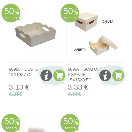
50
50
sconto
sconto
60958 - CESTO
60959 - SCATOLA
19X19X7 C
P.SPEZIE
15X15X9,5C
3,13 €
3,33 €
6,25€
6,65€
50
50
sconto
sconto