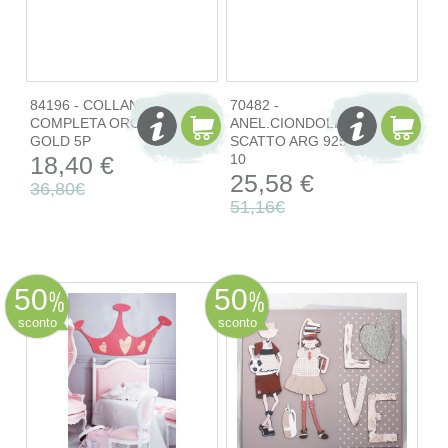
84196 - COLLANA
70482 -
COMPLETA ORO
ANEL.CIONDOLI A
GOLD 5P
SCATTO ARG 925%
18,40 €
10
25,58 €
36,80€
51,16€
50
50
sconto
sconto