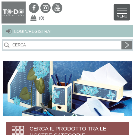
Per offrirti il miglior servizio possibile questo sito utilizza i cookies.
Continuando la navigazione nel sito autorizzi l’uso dei cookies. Per ulteriori
MENU
dettagli
clicca qui
.
X
(0)
LOGIN/REGISTRATI
CERCA IL PRODOTTO TRA LE