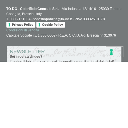
TO-DO - Colorificio Centrale S.r.l.
- Via Industria 12/14/16 - 25030 Torbole
Casaglia, Brescia, Italy
T. 030 2151004 - todoshoponline@to-do.it - P.IVA 03032510178
Privacy Policy
Cookie Policy
Condizioni di vendita
Capitale Sociale i.v. 1.800.000€ - R.E.A. C.C.I.A.A di Brescia n° 313076
NEWSLETTER
Sei in cerca di idee?
Inserisci il tuo indirizzo e ricevi via email i progetti creativi dello staff
TO-DO.
Accettazione privacy