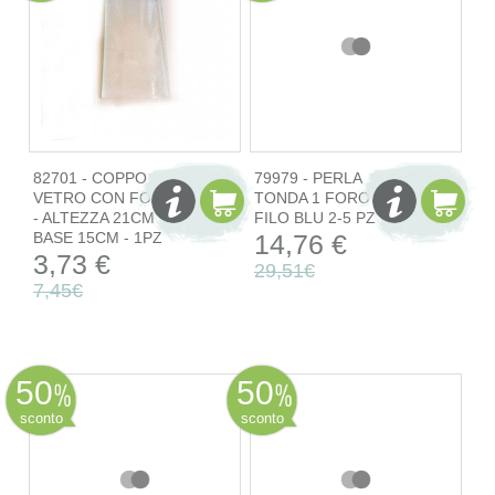
82701 - COPPO
79979 - PERLA
VETRO CON FORO
TONDA 1 FORO
- ALTEZZA 21CM
FILO BLU 2-5 PZ
BASE 15CM - 1PZ
14,76 €
3,73 €
29,51€
7,45€
50
50
sconto
sconto