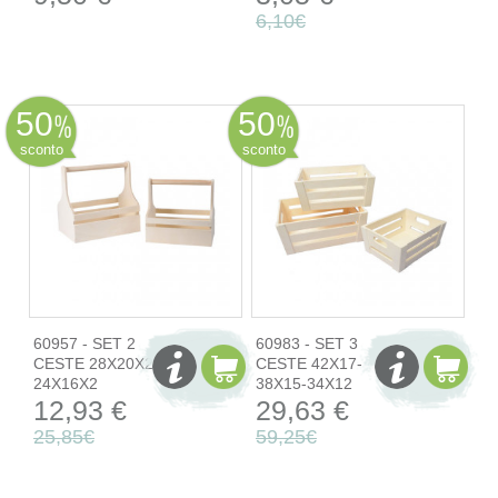
6,10€
50
50
sconto
sconto
60957 - SET 2
60983 - SET 3
CESTE 28X20X28
CESTE 42X17-
24X16X2
38X15-34X12
12,93 €
29,63 €
25,85€
59,25€