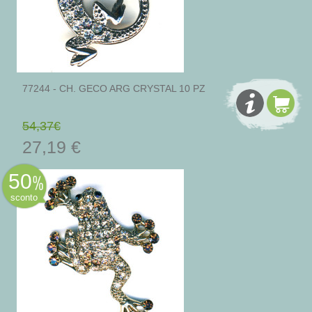
77244 - CH. GECO ARG CRYSTAL 10 PZ
54,37€
27,19 €
50
sconto