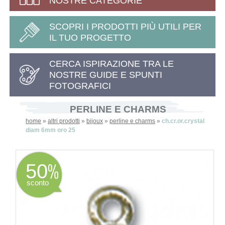
NOSTRE CATEGORIE
SCOPRI I PRODOTTI PIÙ UTILI PER
IL TUO PROGETTO
CERCA ISPIRAZIONE TRA LE
NOSTRE GUIDE E SPUNTI
FOTOGRAFICI
PERLINE E CHARMS
home
»
altri prodotti
»
bijoux
»
perline e charms
»
ch.cr.or.crystal
diam 6mm oro 25
50
sconto