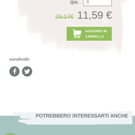
Qtà:
11,59 €
23,17€
AGGIUNGI AL
CARRELLO
condividi:
POTREBBERO INTERESSARTI ANCHE