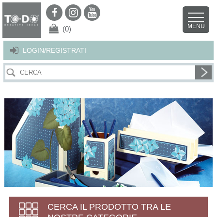
Per offrirti il miglior servizio possibile questo sito utilizza i cookies.
Continuando la navigazione nel sito autorizzi l’uso dei cookies. Per ulteriori
MENU
dettagli
clicca qui
.
X
(0)
LOGIN/REGISTRATI
CERCA IL PRODOTTO TRA LE