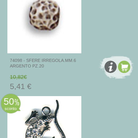
74098 - SFERE IRREGOLA.MM.6
ARGENTO PZ.20
10,82€
5,41 €
50
sconto