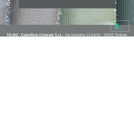
TO-DO - Colorificio Centrale S.r.l.
- Via Industria 12/14/16 - 25030 Torbole
Casaglia, Brescia, Italy
T. 030 2151004 - todoshoponline@to-do.it - P.IVA 03032510178
Privacy Policy
Cookie Policy
Condizioni di vendita
Capitale Sociale i.v. 1.800.000€ - R.E.A. C.C.I.A.A di Brescia n° 313076
NEWSLETTER
Sei in cerca di idee?
Inserisci il tuo indirizzo e ricevi via email i progetti creativi dello staff
TO-DO.