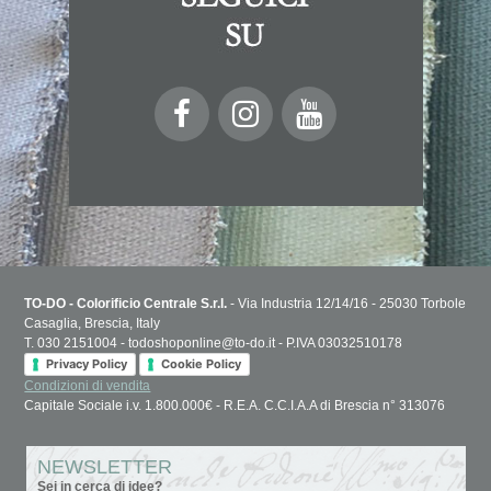
TO-DO - Colorificio Centrale S.r.l.
- Via Industria 12/14/16 - 25030 Torbole
Casaglia, Brescia, Italy
T. 030 2151004 - todoshoponline@to-do.it - P.IVA 03032510178
Privacy Policy
Cookie Policy
Condizioni di vendita
Capitale Sociale i.v. 1.800.000€ - R.E.A. C.C.I.A.A di Brescia n° 313076
NEWSLETTER
Sei in cerca di idee?