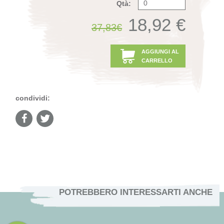
Qtà:
18,92 €
37,83€
AGGIUNGI AL
CARRELLO
condividi:
POTREBBERO INTERESSARTI ANCHE