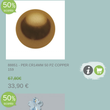
50
sconto
88851 - PER.CR14MM 50 PZ COPPER
159
67,80€
33,90 €
50
sconto