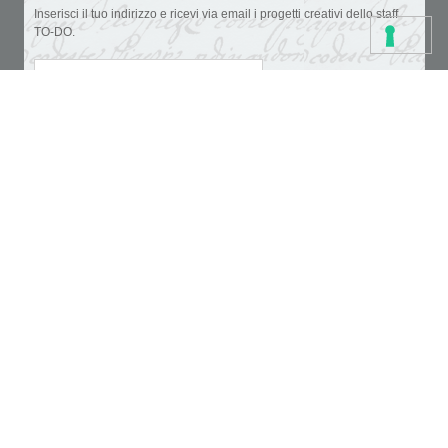
Inserisci il tuo indirizzo e ricevi via email i progetti creativi dello staff
TO-DO.
Accettazione privacy
Colori
Carte e tovaglioli
Fondi, vernici e medium
Cartoleria creativa
Glitter & doratura
Pennelli, strumenti e tele
Paste, cere e colle
Supporti da decorare
Stencil
Pasta polimerica