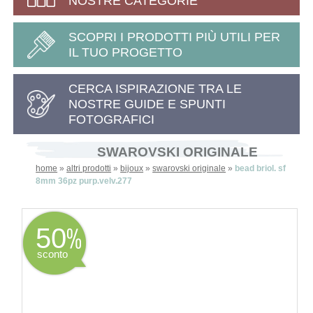
NOSTRE CATEGORIE
SCOPRI I PRODOTTI PIÙ UTILI PER
IL TUO PROGETTO
CERCA ISPIRAZIONE TRA LE
NOSTRE GUIDE E SPUNTI
FOTOGRAFICI
SWAROVSKI ORIGINALE
home
»
altri prodotti
»
bijoux
»
swarovski originale
»
bead briol. sf
8mm 36pz purp.velv.277
50
sconto