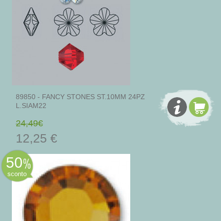
89850 - FANCY STONES ST.10MM 24PZ
L.SIAM22
24,49€
12,25 €
50
sconto