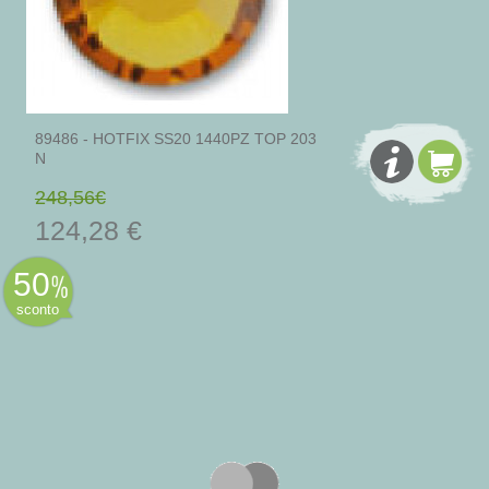
89486 - HOTFIX SS20 1440PZ TOP 203
N
248,56€
124,28 €
50
sconto