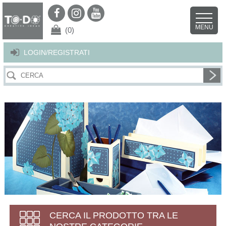
Per offrirti il miglior servizio possibile questo sito utilizza i cookies.
Continuando la navigazione nel sito autorizzi l’uso dei cookies. Per ulteriori
MENU
dettagli
clicca qui
.
X
(0)
LOGIN/REGISTRATI
CERCA IL PRODOTTO TRA LE