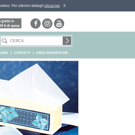
ookies. Per ulteriori dettagli
clicca qui
.
X
SIAMO
|
CONTATTI
|
AREA RIVENDITORI