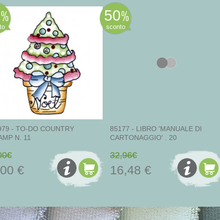
0
50
to
sconto
979 - TO-DO COUNTRY
85177 - LIBRO 'MANUALE DI
AMP N. 11
CARTONAGGIO' . 20
00€
32,96€
,00 €
16,48 €