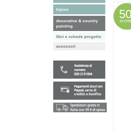
bijoux
5
scont
decorative & country
painting
libri e schede progetto
accessori