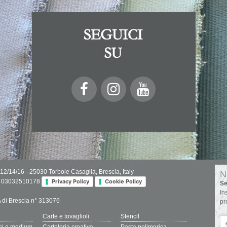
 12/14/16 - 25030 Torbole Casaglia, Brescia, Italy
N
IVA 03032510178
Privacy Policy
Cookie Policy
Se
In
.A di Brescia n° 313076
pr
Carte e tovaglioli
Stencil