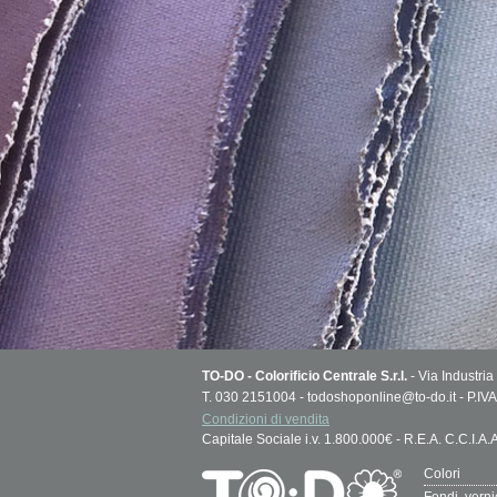
TO-DO - Colorificio Centrale S.r.l.
- Via Industria
T. 030 2151004 - todoshoponline@to-do.it - P.
Condizioni di vendita
Capitale Sociale i.v. 1.800.000€ - R.E.A. C.C.I.A
Colori