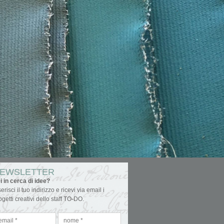
EWSLETTER
i in cerca di idee?
serisci il tuo indirizzo e ricevi via email i
ogetti creativi dello staff TO-DO.