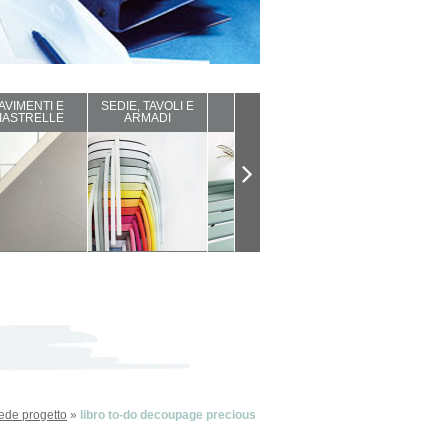
AVIMENTI E
SEDIE, TAVOLI E
ARREDI DA
COMPLEMENTI
IASTRELLE
ARMADI
ESTERNO
D'ARREDO
hede progetto
»
libro to-do decoupage precious