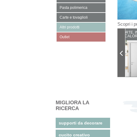
Pasta polimerica
Carte e tovaglioli
Scopri i pr
Altri prodotti
PORTE, I
CALOR
Outlet
MIGLIORA LA
RICERCA
supporti da decorare
cucito creativo