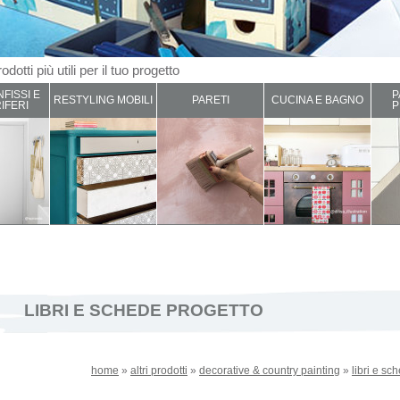
odotti più utili per il tuo progetto
NFISSI E
P
RESTYLING MOBILI
PARETI
CUCINA E BAGNO
IFERI
P
LIBRI E SCHEDE PROGETTO
home
»
altri prodotti
»
decorative & country painting
»
libri e sc