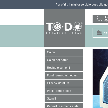
Per offrirti il miglior servizio possibile 
CA
Colori
Colori per pareti
Resine e cementi
Fondi, vernici e medium
Glitter & doratura
Paste, cere e colle
Stencil
Pennelli, strumenti e tele