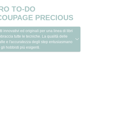
RO TO-DO
COUPAGE PRECIOUS
ti innovativi ed originali per una linea di libri
braccia tutte le tecniche. La qualità delle
afie e l'accuratezza degli step entusiasmano
gli hobbisti più esigenti.