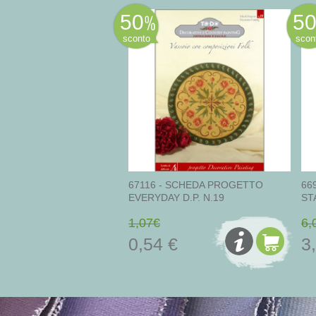
50
5
sconto
scon
67116 - SCHEDA PROGETTO
66
EVERYDAY D.P. N.19
ST
1,07€
6,
0,54 €
3