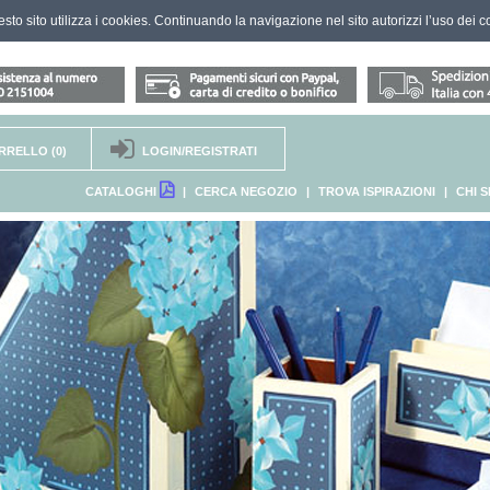
questo sito utilizza i cookies. Continuando la navigazione nel sito autorizzi l’uso dei c
RRELLO
(0)
LOGIN/REGISTRATI
CATALOGHI
|
CERCA NEGOZIO
|
TROVA ISPIRAZIONI
|
CHI 