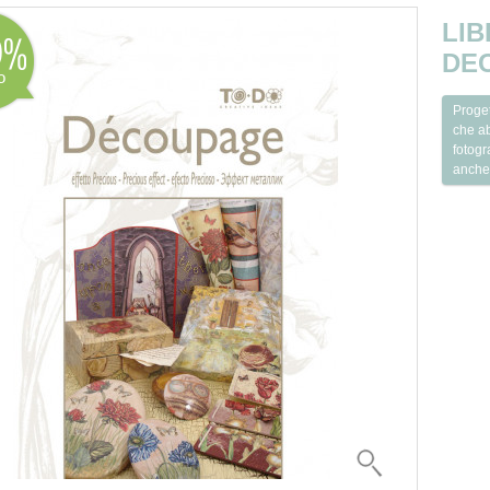
LIB
0
DE
o
Proget
che ab
fotogr
anche 