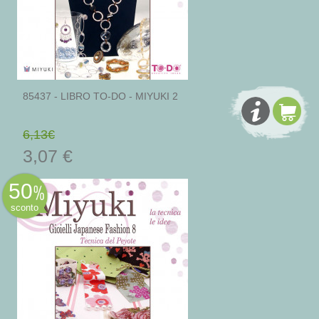
85437 - LIBRO TO-DO - MIYUKI 2
6,13€
3,07 €
50
sconto