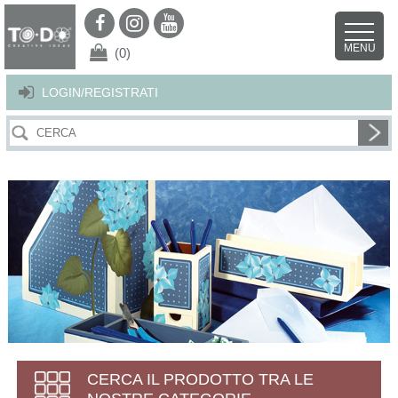
Per offrirti il miglior servizio possibile questo sito utilizza i cookies.
Continuando la navigazione nel sito autorizzi l’uso dei cookies. Per ulteriori
MENU
dettagli
clicca qui
.
X
(0)
LOGIN/REGISTRATI
CERCA IL PRODOTTO TRA LE