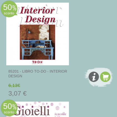
50
sconto
85201 - LIBRO TO-DO - INTERIOR
DESIGN
6,13€
3,07 €
50
sconto