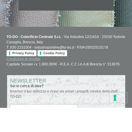
TO-DO - Colorificio Centrale S.r.l.
- Via Industria 12/14/16 - 25030 Torbole
Casaglia, Brescia, Italy
T. 030 2151004 - todoshoponline@to-do.it - P.IVA 03032510178
Privacy Policy
Cookie Policy
Condizioni di vendita
Capitale Sociale i.v. 1.800.000€ - R.E.A. C.C.I.A.A di Brescia n° 313076
NEWSLETTER
Sei in cerca di idee?
Inserisci il tuo indirizzo e ricevi via email i progetti creativi dello staff
TO-DO.