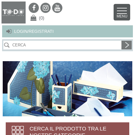
Per offrirti il miglior servizio possibile questo sito utilizza i cookies.
Continuando la navigazione nel sito autorizzi l’uso dei cookies. Per ulteriori
MENU
dettagli
clicca qui
.
X
(0)
LOGIN/REGISTRATI
CERCA IL PRODOTTO TRA LE