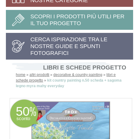
NOSTRE CATEGORIE
SCOPRI I PRODOTTI PIÙ UTILI PER
IL TUO PROGETTO
CERCA ISPIRAZIONE TRA LE
NOSTRE GUIDE E SPUNTI
FOTOGRAFICI
LIBRI E SCHEDE PROGETTO
home
»
altri prodotti
»
decorative & country painting
»
libri e
schede progetto
»
kit country painting n.50 scheda + sagoma
legno myra mahy everyday
50
sconto