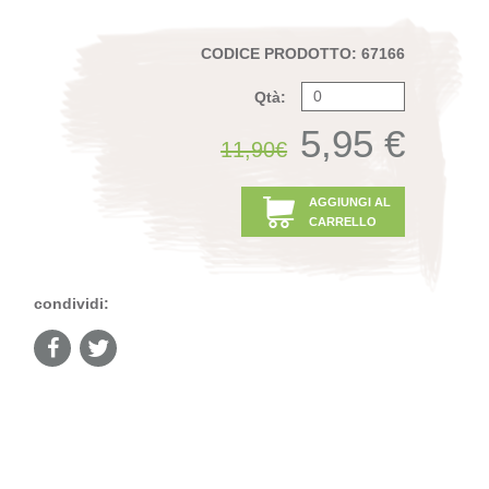
CODICE PRODOTTO: 67166
Qtà:
5,95 €
11,90€
AGGIUNGI AL
CARRELLO
condividi: