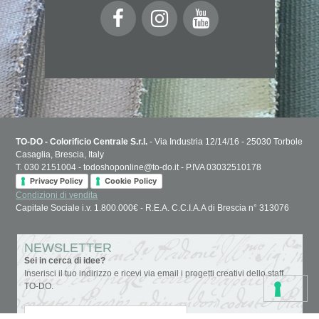
TO-DO - Colorificio Centrale S.r.l.
- Via Industria 12/14/16 - 25030 Torbole
Casaglia, Brescia, Italy
T. 030 2151004 - todoshoponline@to-do.it - P.IVA 03032510178
Privacy Policy
Cookie Policy
Condizioni di vendita
Capitale Sociale i.v. 1.800.000€ - R.E.A. C.C.I.A.A di Brescia n° 313076
NEWSLETTER
Sei in cerca di idee?
Inserisci il tuo indirizzo e ricevi via email i progetti creativi dello staff
TO-DO.