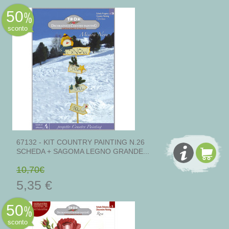
50
sconto
67132 - KIT COUNTRY PAINTING N.26
SCHEDA + SAGOMA LEGNO GRANDE...
10,70€
5,35 €
50
sconto