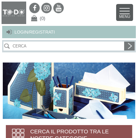
Per offrirti il miglior servizio possibile questo sito utilizza i cookies.
Continuando la navigazione nel sito autorizzi l’uso dei cookies. Per ulteriori
MENU
dettagli
clicca qui
.
X
(0)
LOGIN/REGISTRATI
CERCA IL PRODOTTO TRA LE