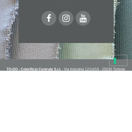
TO-DO - Colorificio Centrale S.r.l.
- Via Industria 12/14/16 - 25030 Torbole
Casaglia, Brescia, Italy
T. 030 2151004 - todoshoponline@to-do.it - P.IVA 03032510178
Privacy Policy
Cookie Policy
Condizioni di vendita
Capitale Sociale i.v. 1.800.000€ - R.E.A. C.C.I.A.A di Brescia n° 313076
NEWSLETTER
Sei in cerca di idee?
Inserisci il tuo indirizzo e ricevi via email i progetti creativi dello staff
TO-DO.