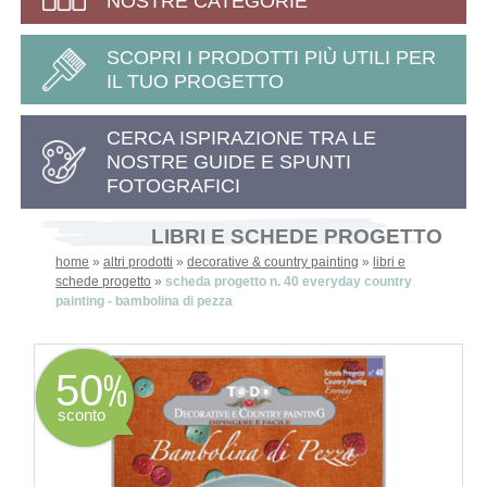
NOSTRE CATEGORIE
SCOPRI I PRODOTTI PIÙ UTILI PER
IL TUO PROGETTO
CERCA ISPIRAZIONE TRA LE
NOSTRE GUIDE E SPUNTI
FOTOGRAFICI
LIBRI E SCHEDE PROGETTO
home
»
altri prodotti
»
decorative & country painting
»
libri e
schede progetto
»
scheda progetto n. 40 everyday country
painting - bambolina di pezza
50
sconto