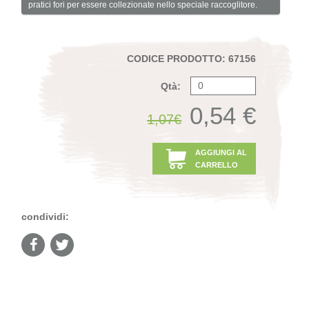
pratici fori per essere collezionate nello speciale raccoglitore.
CODICE PRODOTTO: 67156
Qtà:
0,54 €
1,07€
AGGIUNGI AL
CARRELLO
condividi: