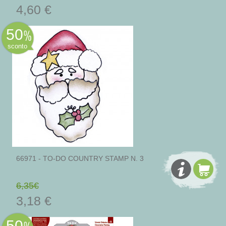
4,60 €
50
sconto
66971 - TO-DO COUNTRY STAMP N. 3
6,35€
3,18 €
50