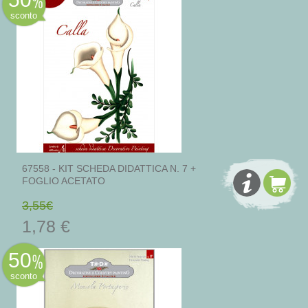
sconto
67558 - KIT SCHEDA DIDATTICA N. 7 +
FOGLIO ACETATO
3,55€
1,78 €
50
sconto