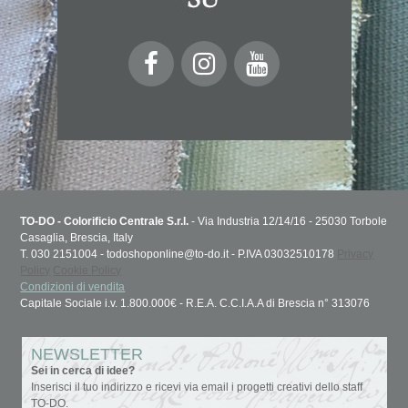
TO-DO - Colorificio Centrale S.r.l.
- Via Industria 12/14/16 - 25030 Torbole
Casaglia, Brescia, Italy
T. 030 2151004 - todoshoponline@to-do.it - P.IVA 03032510178
Privacy
Policy
Cookie Policy
Condizioni di vendita
Capitale Sociale i.v. 1.800.000€ - R.E.A. C.C.I.A.A di Brescia n° 313076
NEWSLETTER
Sei in cerca di idee?
Inserisci il tuo indirizzo e ricevi via email i progetti creativi dello staff
TO-DO.