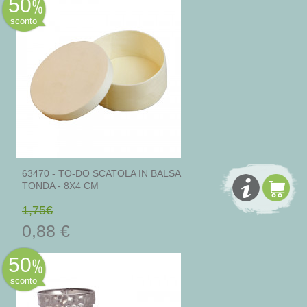
50
sconto
63470 - TO-DO SCATOLA IN BALSA
TONDA - 8X4 CM
1,75€
0,88 €
50
sconto