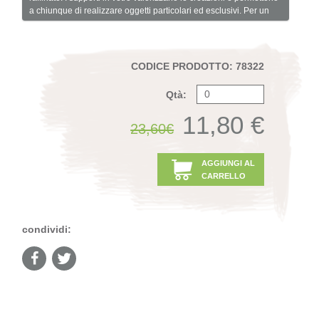
a chiunque di realizzare oggetti particolari ed esclusivi. Per un
CODICE PRODOTTO: 78322
Qtà:
11,80 €
23,60€
AGGIUNGI AL
CARRELLO
condividi: