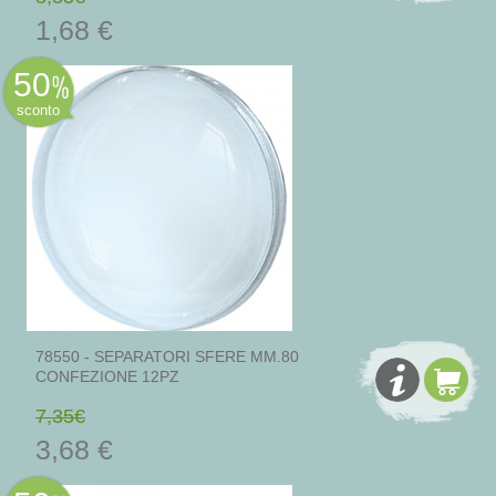
1,68 €
50
sconto
78550 - SEPARATORI SFERE MM.80
CONFEZIONE 12PZ
7,35€
3,68 €