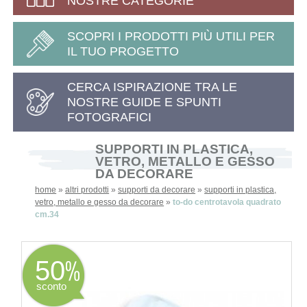
NOSTRE CATEGORIE
SCOPRI I PRODOTTI PIÙ UTILI PER
IL TUO PROGETTO
CERCA ISPIRAZIONE TRA LE
NOSTRE GUIDE E SPUNTI
FOTOGRAFICI
SUPPORTI IN PLASTICA,
VETRO, METALLO E GESSO
DA DECORARE
home
»
altri prodotti
»
supporti da decorare
»
supporti in plastica,
vetro, metallo e gesso da decorare
»
to-do centrotavola quadrato
cm.34
50
sconto