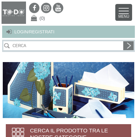
Per offrirti il miglior servizio possibile questo sito utilizza i cookies.
Continuando la navigazione nel sito autorizzi l’uso dei cookies. Per ulteriori
MENU
dettagli
clicca qui
.
X
(0)
LOGIN/REGISTRATI
CERCA IL PRODOTTO TRA LE