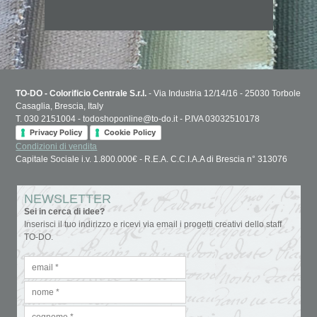
TO-DO - Colorificio Centrale S.r.l.
- Via Industria 12/14/16 - 25030 Torbole
Casaglia, Brescia, Italy
T. 030 2151004 - todoshoponline@to-do.it - P.IVA 03032510178
Privacy Policy
Cookie Policy
Condizioni di vendita
Capitale Sociale i.v. 1.800.000€ - R.E.A. C.C.I.A.A di Brescia n° 313076
NEWSLETTER
Sei in cerca di idee?
Inserisci il tuo indirizzo e ricevi via email i progetti creativi dello staff
TO-DO.