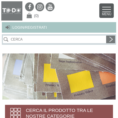
Per offrirti il miglior servizio possibile questo sito utilizza i cookies.
Continuando la navigazione nel sito autorizzi l’uso dei cookies. Per ulteriori
MENU
dettagli
clicca qui
.
X
(0)
LOGIN/REGISTRATI
CERCA IL PRODOTTO TRA LE
NOSTRE CATEGORIE