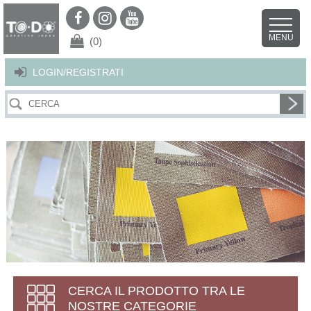
Per offrirti il miglior servizio possibile questo sito utilizza i cookies.
Continuando la navigazione nel sito autorizzi l’uso dei cookies. Per ulteriori
MENU
dettagli
clicca qui
.
X
(0)
LOGIN/REGISTRATI
CERCA IL PRODOTTO TRA LE
NOSTRE CATEGORIE