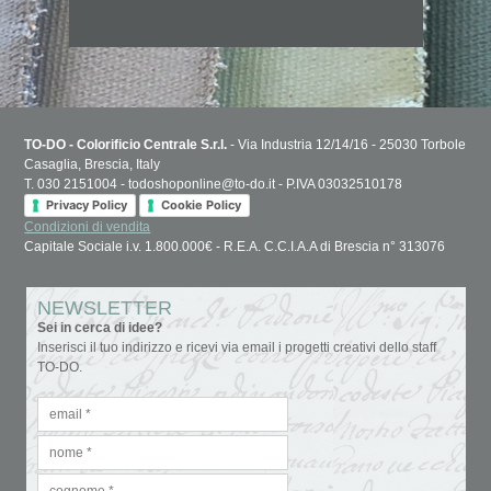
TO-DO - Colorificio Centrale S.r.l.
- Via Industria 12/14/16 - 25030 Torbole
Casaglia, Brescia, Italy
T. 030 2151004 - todoshoponline@to-do.it - P.IVA 03032510178
Privacy Policy
Cookie Policy
Condizioni di vendita
Capitale Sociale i.v. 1.800.000€ - R.E.A. C.C.I.A.A di Brescia n° 313076
NEWSLETTER
Sei in cerca di idee?
Inserisci il tuo indirizzo e ricevi via email i progetti creativi dello staff
TO-DO.