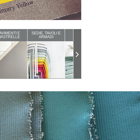
AVIMENTI E
SEDIE, TAVOLI E
ARREDI DA
COMPLEMENTI
IASTRELLE
ARMADI
ESTERNO
D'ARREDO