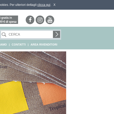
ookies. Per ulteriori dettagli
clicca qui
.
X
SIAMO
|
CONTATTI
|
AREA RIVENDITORI