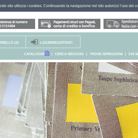
questo sito utilizza i cookies. Continuando la navigazione nel sito autorizzi l’uso dei c
RRELLO
(0)
LOGIN/REGISTRATI
CATALOGHI
|
CERCA NEGOZIO
|
TROVA ISPIRAZIONI
|
CHI 