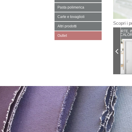
Pasta polimerica
Carte e tovaglioli
Scopri i pr
Altri prodotti
PORTE, I
CALOR
Outlet