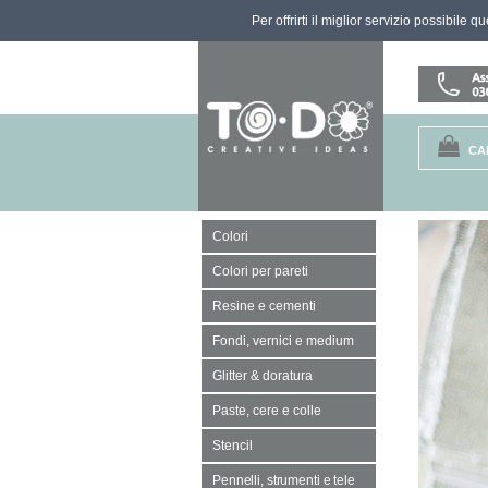
Per offrirti il miglior servizio possibile 
CA
Colori
Colori per pareti
Resine e cementi
Fondi, vernici e medium
Glitter & doratura
Paste, cere e colle
Stencil
Pennelli, strumenti e tele