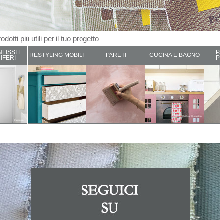
odotti più utili per il tuo progetto
NFISSI E
P
RESTYLING MOBILI
PARETI
CUCINA E BAGNO
IFERI
P