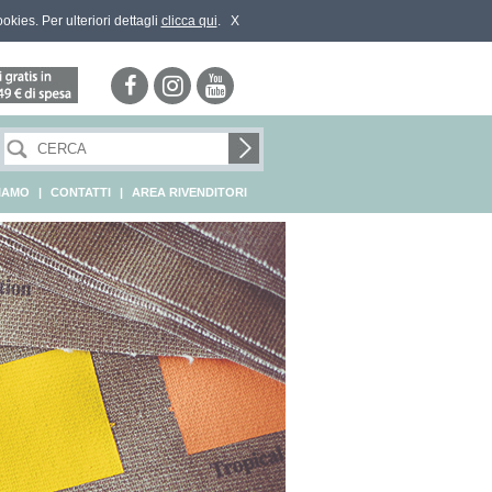
ookies. Per ulteriori dettagli
clicca qui
.
X
SIAMO
|
CONTATTI
|
AREA RIVENDITORI