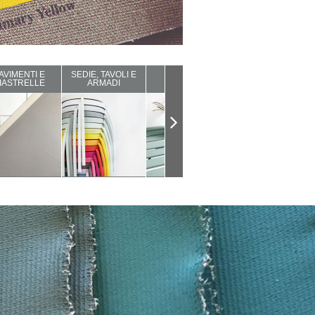
AVIMENTI E
SEDIE, TAVOLI E
ARREDI DA
COMPLEMENTI
IASTRELLE
ARMADI
ESTERNO
D'ARREDO