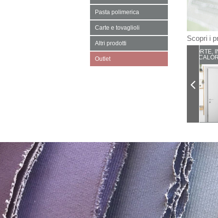
Pasta polimerica
Carte e tovaglioli
Scopri i pr
Altri prodotti
PORTE, I
CALOR
Outlet