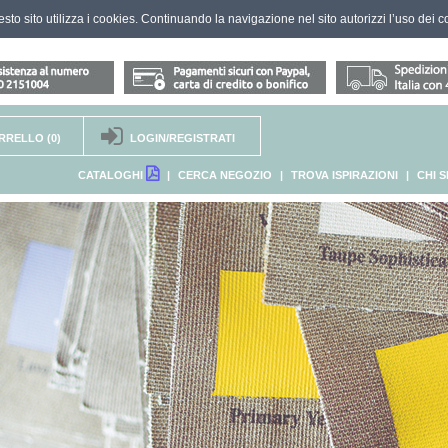
questo sito utilizza i cookies. Continuando la navigazione nel sito autorizzi l’uso dei c
RRELLO
(0)
LOGIN/REGISTRATI
CATALOGHI
|
CERCA NEGOZIO
|
TROVA ISPIRAZIONI
|
CHI 