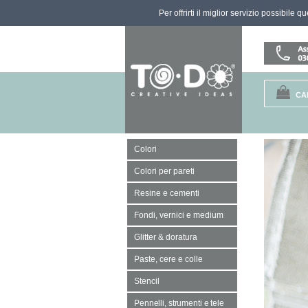
Per offrirti il miglior servizio possibile 
CA
Colori
Colori per pareti
Resine e cementi
Fondi, vernici e medium
Glitter & doratura
Paste, cere e colle
Stencil
Pennelli, strumenti e tele