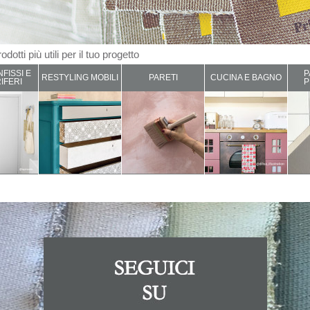
odotti più utili per il tuo progetto
NFISSI E
P
RESTYLING MOBILI
PARETI
CUCINA E BAGNO
IFERI
P