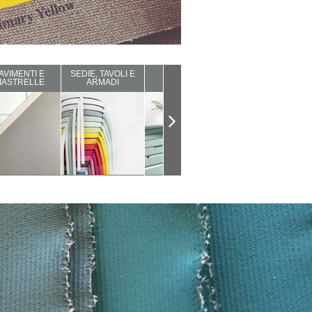
AVIMENTI E
SEDIE, TAVOLI E
ARREDI DA
COMPLEMENTI
IASTRELLE
ARMADI
ESTERNO
D'ARREDO