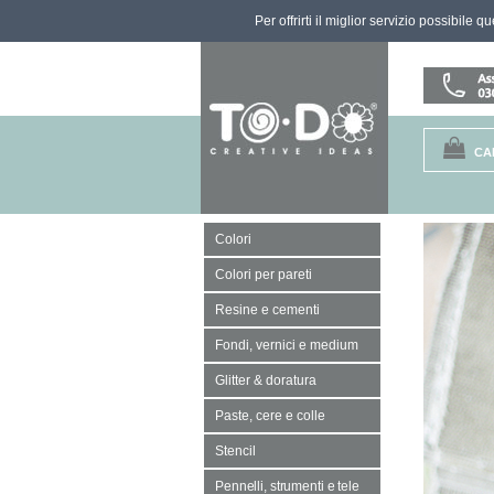
Per offrirti il miglior servizio possibile 
CA
Colori
Colori per pareti
Resine e cementi
Fondi, vernici e medium
Glitter & doratura
Paste, cere e colle
Stencil
Pennelli, strumenti e tele