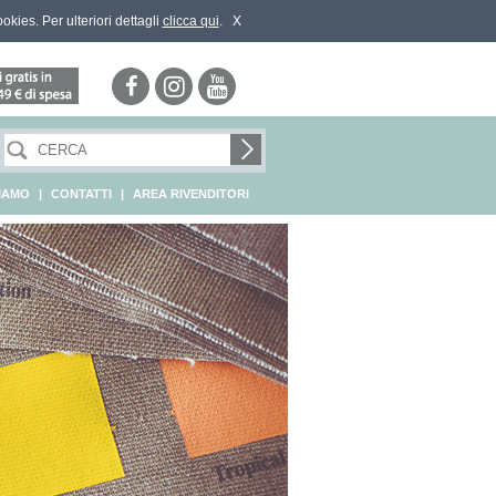
ookies. Per ulteriori dettagli
clicca qui
.
X
SIAMO
|
CONTATTI
|
AREA RIVENDITORI