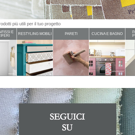
odotti più utili per il tuo progetto
NFISSI E
P
RESTYLING MOBILI
PARETI
CUCINA E BAGNO
IFERI
P