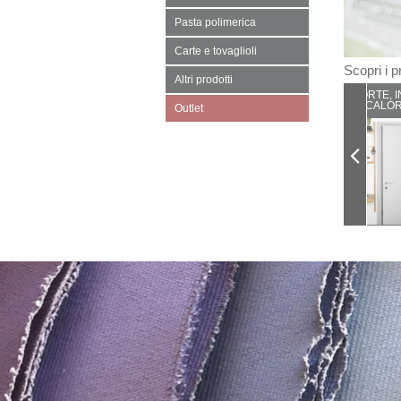
Pasta polimerica
Carte e tovaglioli
Scopri i pr
Altri prodotti
PORTE, I
CALOR
Outlet