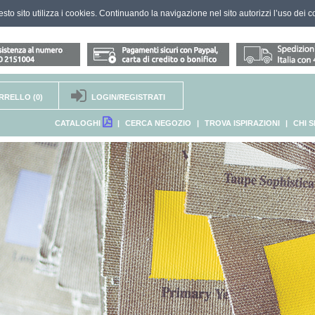
questo sito utilizza i cookies. Continuando la navigazione nel sito autorizzi l’uso dei c
RRELLO
(0)
LOGIN/REGISTRATI
CATALOGHI
|
CERCA NEGOZIO
|
TROVA ISPIRAZIONI
|
CHI 