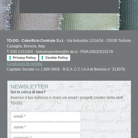
TO-DO - Colorificio Centrale S.r.l.
- Via Industria 12/14/16 - 25030 Torbole
Casaglia, Brescia, Italy
T. 030 2151004 - todoshoponline@to-do.it - P.IVA 03032510178
Privacy Policy
Cookie Policy
Condizioni di vendita
Capitale Sociale i.v. 1.800.000€ - R.E.A. C.C.I.A.A di Brescia n° 313076
NEWSLETTER
Sei in cerca di idee?
Inserisci il tuo indirizzo e ricevi via email i progetti creativi dello staff
TO-DO.