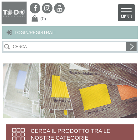
Per offrirti il miglior servizio possibile questo sito utilizza i cookies.
Continuando la navigazione nel sito autorizzi l’uso dei cookies. Per ulteriori
MENU
dettagli
clicca qui
.
X
(0)
LOGIN/REGISTRATI
CERCA IL PRODOTTO TRA LE
NOSTRE CATEGORIE