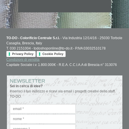
TO-DO - Colorificio Centrale S.r.l.
- Via Industria 12/14/16 - 25030 Torbole
Casaglia, Brescia, Italy
T. 030 2151004 - todoshoponline@to-do.it - P.IVA 03032510178
Privacy Policy
Cookie Policy
Condizioni di vendita
Capitale Sociale i.v. 1.800.000€ - R.E.A. C.C.I.A.A di Brescia n° 313076
NEWSLETTER
Sei in cerca di idee?
Inserisci il tuo indirizzo e ricevi via email i progetti creativi dello staff
TO-DO.