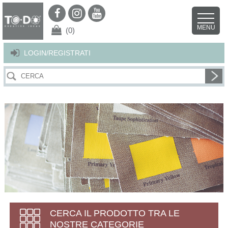
Per offrirti il miglior servizio possibile questo sito utilizza i cookies.
Continuando la navigazione nel sito autorizzi l’uso dei cookies. Per ulteriori
MENU
dettagli
clicca qui
.
X
(0)
LOGIN/REGISTRATI
CERCA IL PRODOTTO TRA LE
NOSTRE CATEGORIE