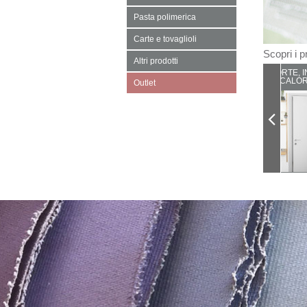
Pasta polimerica
Carte e tovaglioli
Scopri i pr
Altri prodotti
PORTE, I
CALOR
Outlet