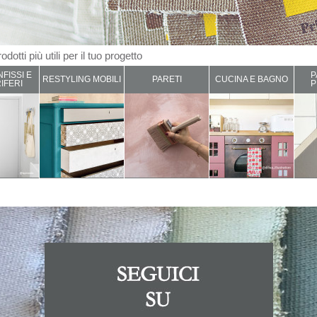
odotti più utili per il tuo progetto
NFISSI E
P
RESTYLING MOBILI
PARETI
CUCINA E BAGNO
IFERI
P