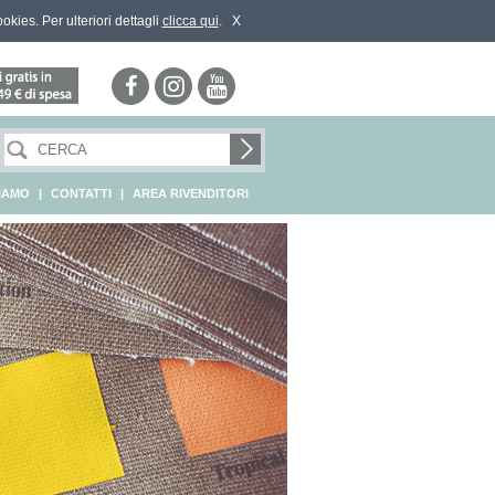
ookies. Per ulteriori dettagli
clicca qui
.
X
SIAMO
|
CONTATTI
|
AREA RIVENDITORI