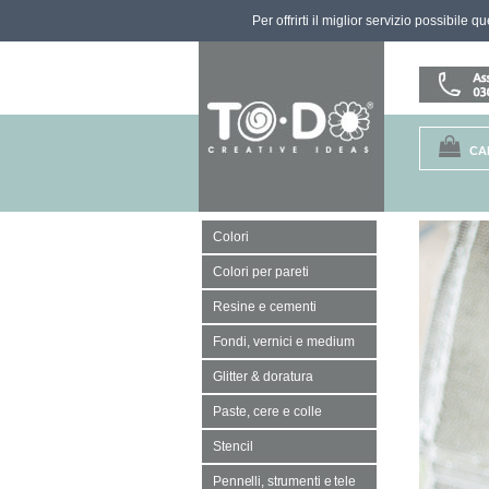
Per offrirti il miglior servizio possibile 
CA
Colori
Colori per pareti
Resine e cementi
Fondi, vernici e medium
Glitter & doratura
Paste, cere e colle
Stencil
Pennelli, strumenti e tele