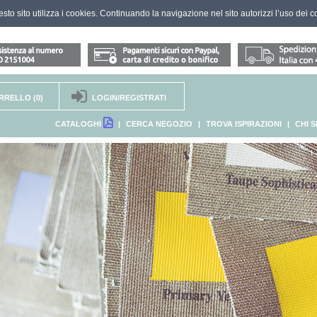
questo sito utilizza i cookies. Continuando la navigazione nel sito autorizzi l’uso dei c
RRELLO
(0)
LOGIN/REGISTRATI
CATALOGHI
|
CERCA NEGOZIO
|
TROVA ISPIRAZIONI
|
CHI 