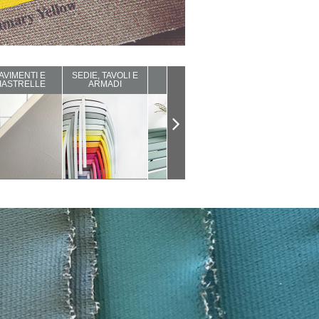
AVIMENTI E
SEDIE, TAVOLI E
ARREDI DA
COMPLEMENTI
IASTRELLE
ARMADI
ESTERNO
D'ARREDO