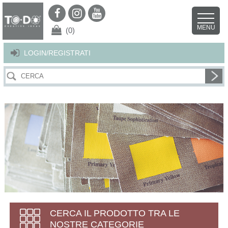
Per offrirti il miglior servizio possibile questo sito utilizza i cookies.
Continuando la navigazione nel sito autorizzi l’uso dei cookies. Per ulteriori
MENU
dettagli
clicca qui
.
X
(0)
LOGIN/REGISTRATI
CERCA IL PRODOTTO TRA LE
NOSTRE CATEGORIE