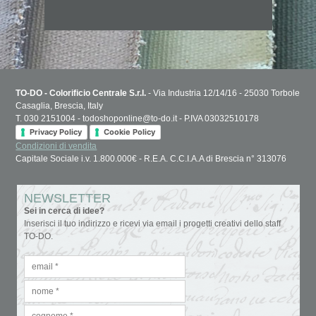
TO-DO - Colorificio Centrale S.r.l.
- Via Industria 12/14/16 - 25030 Torbole
Casaglia, Brescia, Italy
T. 030 2151004 - todoshoponline@to-do.it - P.IVA 03032510178
Privacy Policy
Cookie Policy
Condizioni di vendita
Capitale Sociale i.v. 1.800.000€ - R.E.A. C.C.I.A.A di Brescia n° 313076
NEWSLETTER
Sei in cerca di idee?
Inserisci il tuo indirizzo e ricevi via email i progetti creativi dello staff
TO-DO.