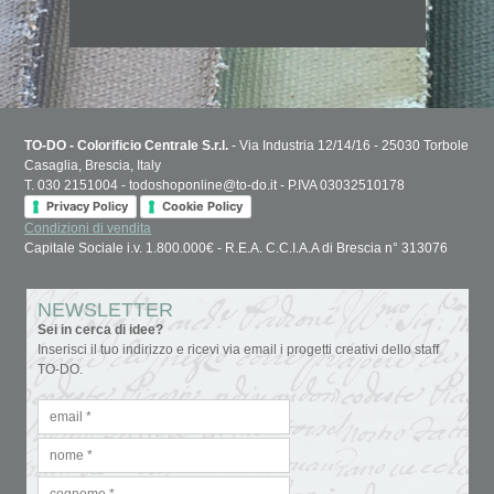
TO-DO - Colorificio Centrale S.r.l.
- Via Industria 12/14/16 - 25030 Torbole
Casaglia, Brescia, Italy
T. 030 2151004 - todoshoponline@to-do.it - P.IVA 03032510178
Privacy Policy
Cookie Policy
Condizioni di vendita
Capitale Sociale i.v. 1.800.000€ - R.E.A. C.C.I.A.A di Brescia n° 313076
NEWSLETTER
Sei in cerca di idee?
Inserisci il tuo indirizzo e ricevi via email i progetti creativi dello staff
TO-DO.