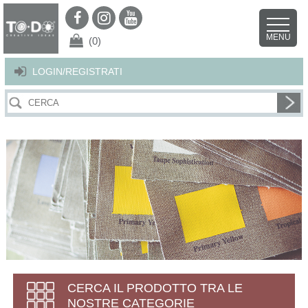
Per offrirti il miglior servizio possibile questo sito utilizza i cookies.
Continuando la navigazione nel sito autorizzi l’uso dei cookies. Per ulteriori
MENU
dettagli
clicca qui
.
X
(0)
LOGIN/REGISTRATI
CERCA IL PRODOTTO TRA LE
NOSTRE CATEGORIE