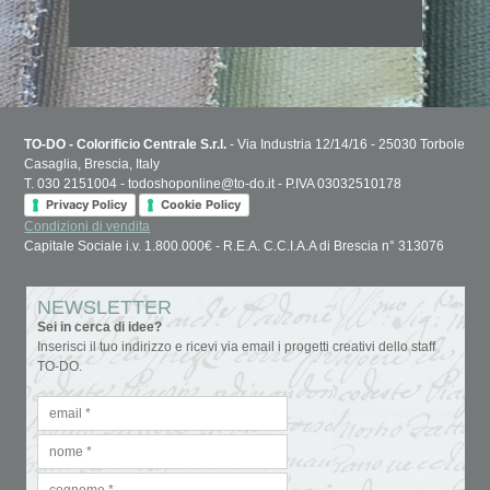
TO-DO - Colorificio Centrale S.r.l.
- Via Industria 12/14/16 - 25030 Torbole
Casaglia, Brescia, Italy
T. 030 2151004 - todoshoponline@to-do.it - P.IVA 03032510178
Privacy Policy
Cookie Policy
Condizioni di vendita
Capitale Sociale i.v. 1.800.000€ - R.E.A. C.C.I.A.A di Brescia n° 313076
NEWSLETTER
Sei in cerca di idee?
Inserisci il tuo indirizzo e ricevi via email i progetti creativi dello staff
TO-DO.