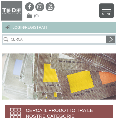
Per offrirti il miglior servizio possibile questo sito utilizza i cookies.
Continuando la navigazione nel sito autorizzi l’uso dei cookies. Per ulteriori
MENU
dettagli
clicca qui
.
X
(0)
LOGIN/REGISTRATI
CERCA IL PRODOTTO TRA LE
NOSTRE CATEGORIE