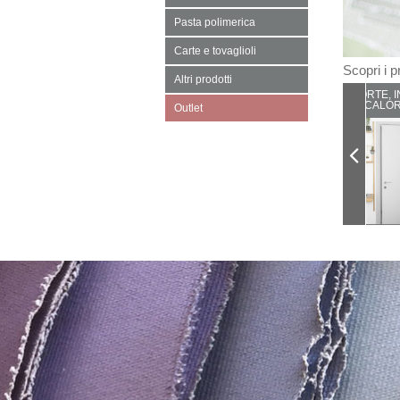
Pasta polimerica
Carte e tovaglioli
Scopri i pr
Altri prodotti
PORTE, I
CALOR
Outlet