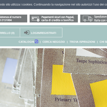
questo sito utilizza i cookies. Continuando la navigazione nel sito autorizzi l’uso dei c
RRELLO
(0)
LOGIN/REGISTRATI
CATALOGHI
|
CERCA NEGOZIO
|
TROVA ISPIRAZIONI
|
CHI 