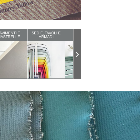
AVIMENTI E
SEDIE, TAVOLI E
ARREDI DA
COMPLEMENTI
IASTRELLE
ARMADI
ESTERNO
D'ARREDO