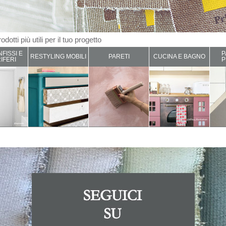
odotti più utili per il tuo progetto
NFISSI E
P
RESTYLING MOBILI
PARETI
CUCINA E BAGNO
IFERI
P