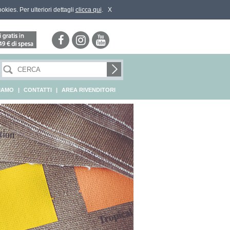
ookies. Per ulteriori dettagli
clicca qui
.
X
SIAMO
|
CONTATTI
|
AREA RIVENDITORI