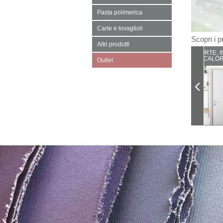
Pasta polimerica
Carte e tovaglioli
Scopri i pr
Altri prodotti
PORTE, I
CALOR
Outlet