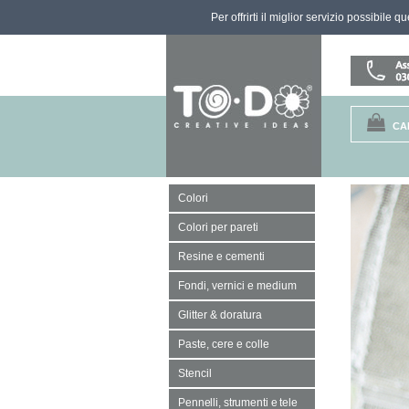
Per offrirti il miglior servizio possibile 
CA
Colori
Colori per pareti
Resine e cementi
Fondi, vernici e medium
Glitter & doratura
Paste, cere e colle
Stencil
Pennelli, strumenti e tele