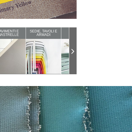
AVIMENTI E
SEDIE, TAVOLI E
ARREDI DA
COMPLEMENTI
IASTRELLE
ARMADI
ESTERNO
D'ARREDO