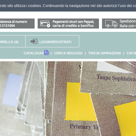
questo sito utilizza i cookies. Continuando la navigazione nel sito autorizzi l’uso dei c
RRELLO
(0)
LOGIN/REGISTRATI
CATALOGHI
|
CERCA NEGOZIO
|
TROVA ISPIRAZIONI
|
CHI 