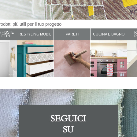
odotti più utili per il tuo progetto
NFISSI E
P
RESTYLING MOBILI
PARETI
CUCINA E BAGNO
IFERI
P