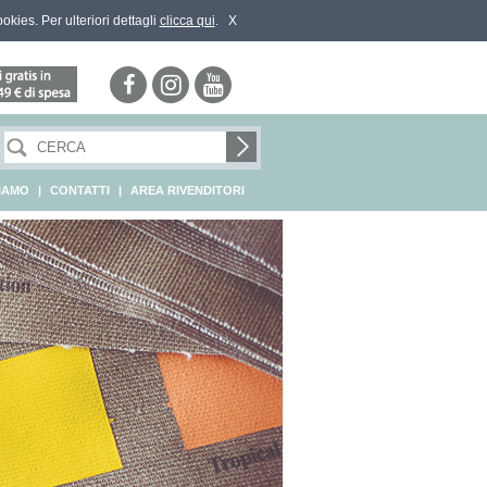
ookies. Per ulteriori dettagli
clicca qui
.
X
SIAMO
|
CONTATTI
|
AREA RIVENDITORI