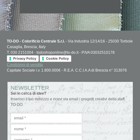
TO-DO - Colorificio Centrale S.r.l.
- Via Industria 12/14/16 - 25030 Torbole
Casaglia, Brescia, Italy
T. 030 2151004 - todoshoponline@to-do.it - P.IVA 03032510178
Privacy Policy
Cookie Policy
Condizioni di vendita
Capitale Sociale i.v. 1.800.000€ - R.E.A. C.C.I.A.A di Brescia n° 313076
NEWSLETTER
Sei in cerca di idee?
Inserisci il tuo indirizzo e ricevi via email i progetti creativi dello staff
TO-DO.