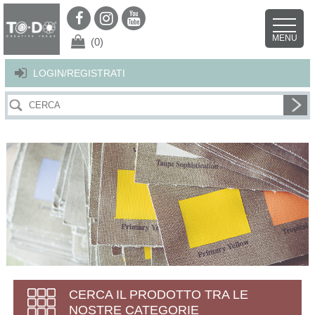
Per offrirti il miglior servizio possibile questo sito utilizza i cookies.
Continuando la navigazione nel sito autorizzi l’uso dei cookies. Per ulteriori
MENU
dettagli
clicca qui
.
X
(0)
LOGIN/REGISTRATI
CERCA IL PRODOTTO TRA LE
NOSTRE CATEGORIE