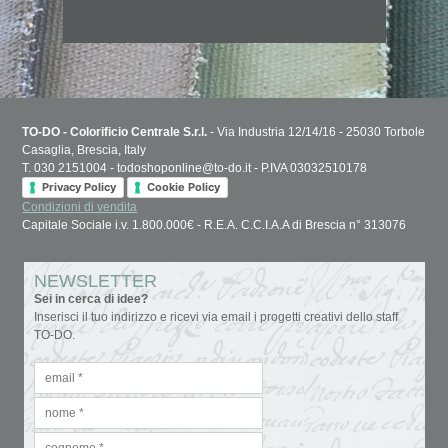
TO-DO - Colorificio Centrale S.r.l.
- Via Industria 12/14/16 - 25030 Torbole
Casaglia, Brescia, Italy
T. 030 2151004 - todoshoponline@to-do.it - P.IVA 03032510178
Privacy Policy
Cookie Policy
Condizioni di vendita
Capitale Sociale i.v. 1.800.000€ - R.E.A. C.C.I.A.A di Brescia n° 313076
NEWSLETTER
Sei in cerca di idee?
Inserisci il tuo indirizzo e ricevi via email i progetti creativi dello staff
TO-DO.