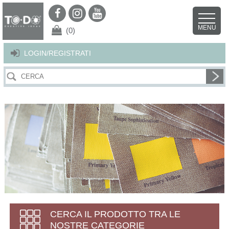
Per offrirti il miglior servizio possibile questo sito utilizza i cookies.
Continuando la navigazione nel sito autorizzi l’uso dei cookies. Per ulteriori
MENU
dettagli
clicca qui
.
X
(0)
LOGIN/REGISTRATI
CERCA IL PRODOTTO TRA LE
NOSTRE CATEGORIE