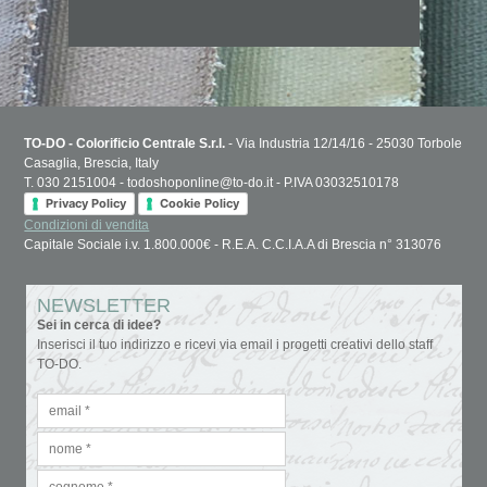
TO-DO - Colorificio Centrale S.r.l.
- Via Industria 12/14/16 - 25030 Torbole
Casaglia, Brescia, Italy
T. 030 2151004 - todoshoponline@to-do.it - P.IVA 03032510178
Privacy Policy
Cookie Policy
Condizioni di vendita
Capitale Sociale i.v. 1.800.000€ - R.E.A. C.C.I.A.A di Brescia n° 313076
NEWSLETTER
Sei in cerca di idee?
Inserisci il tuo indirizzo e ricevi via email i progetti creativi dello staff
TO-DO.