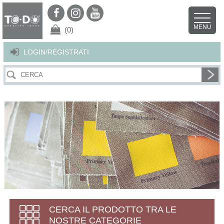
Per offrirti il miglior servizio possibile questo sito utilizza i cookies.
Continuando la navigazione nel sito autorizzi l’uso dei cookies. Per ulteriori
MENU
dettagli
clicca qui
.
X
(0)
LOGIN/REGISTRATI
CERCA IL PRODOTTO TRA LE
NOSTRE CATEGORIE