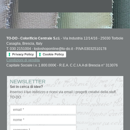
TO-DO - Colorificio Centrale S.r.l.
- Via Industria 12/14/16 - 25030 Torbole
Casaglia, Brescia, Italy
T. 030 2151004 - todoshoponline@to-do.it - P.IVA 03032510178
Privacy Policy
Cookie Policy
Condizioni di vendita
Capitale Sociale i.v. 1.800.000€ - R.E.A. C.C.I.A.A di Brescia n° 313076
NEWSLETTER
Sei in cerca di idee?
Inserisci il tuo indirizzo e ricevi via email i progetti creativi dello staff
TO-DO.