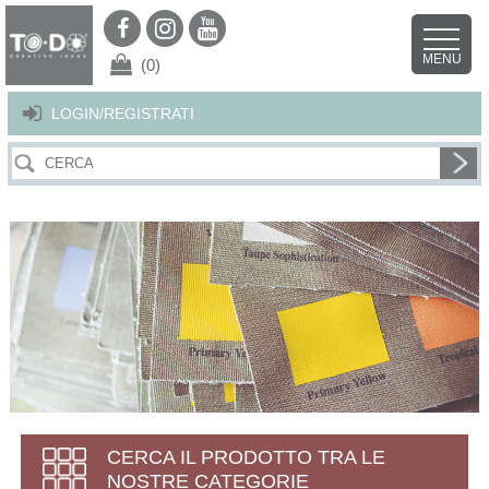
Per offrirti il miglior servizio possibile questo sito utilizza i cookies.
Continuando la navigazione nel sito autorizzi l’uso dei cookies. Per ulteriori
MENU
dettagli
clicca qui
.
X
(0)
LOGIN/REGISTRATI
CERCA IL PRODOTTO TRA LE
NOSTRE CATEGORIE