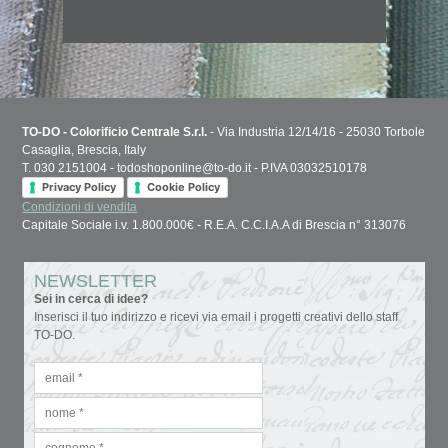
TO-DO - Colorificio Centrale S.r.l.
- Via Industria 12/14/16 - 25030 Torbole
Casaglia, Brescia, Italy
T. 030 2151004 - todoshoponline@to-do.it - P.IVA 03032510178
Privacy Policy
Cookie Policy
Condizioni di vendita
Capitale Sociale i.v. 1.800.000€ - R.E.A. C.C.I.A.A di Brescia n° 313076
NEWSLETTER
Sei in cerca di idee?
Inserisci il tuo indirizzo e ricevi via email i progetti creativi dello staff
TO-DO.