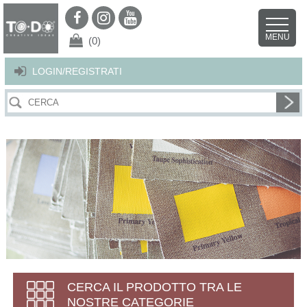
Per offrirti il miglior servizio possibile questo sito utilizza i cookies.
Continuando la navigazione nel sito autorizzi l’uso dei cookies. Per ulteriori
MENU
dettagli
clicca qui
.
X
(0)
LOGIN/REGISTRATI
CERCA IL PRODOTTO TRA LE
NOSTRE CATEGORIE