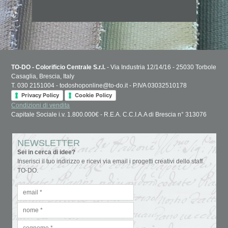
TO-DO - Colorificio Centrale S.r.l.
- Via Industria 12/14/16 - 25030 Torbole
Casaglia, Brescia, Italy
T. 030 2151004 - todoshoponline@to-do.it - P.IVA 03032510178
Privacy Policy
Cookie Policy
Condizioni di vendita
Capitale Sociale i.v. 1.800.000€ - R.E.A. C.C.I.A.A di Brescia n° 313076
NEWSLETTER
Sei in cerca di idee?
Inserisci il tuo indirizzo e ricevi via email i progetti creativi dello staff
TO-DO.