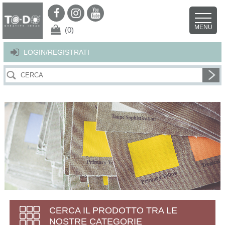
Per offrirti il miglior servizio possibile questo sito utilizza i cookies.
Continuando la navigazione nel sito autorizzi l’uso dei cookies. Per ulteriori
MENU
dettagli
clicca qui
.
X
(0)
LOGIN/REGISTRATI
CERCA IL PRODOTTO TRA LE
NOSTRE CATEGORIE