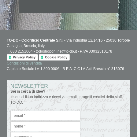
TO-DO - Colorificio Centrale S.r.l.
- Via Industria 12/14/16 - 25030 Torbole
Casaglia, Brescia, Italy
T. 030 2151004 - todoshoponline@to-do.it - P.IVA 03032510178
Privacy Policy
Cookie Policy
Condizioni di vendita
Capitale Sociale i.v. 1.800.000€ - R.E.A. C.C.I.A.A di Brescia n° 313076
NEWSLETTER
Sei in cerca di idee?
Inserisci il tuo indirizzo e ricevi via email i progetti creativi dello staff
TO-DO.