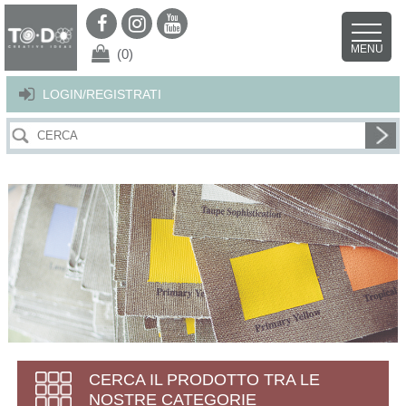
Per offrirti il miglior servizio possibile questo sito utilizza i cookies.
Continuando la navigazione nel sito autorizzi l’uso dei cookies. Per ulteriori
MENU
dettagli
clicca qui
.
X
(0)
LOGIN/REGISTRATI
CERCA IL PRODOTTO TRA LE
NOSTRE CATEGORIE