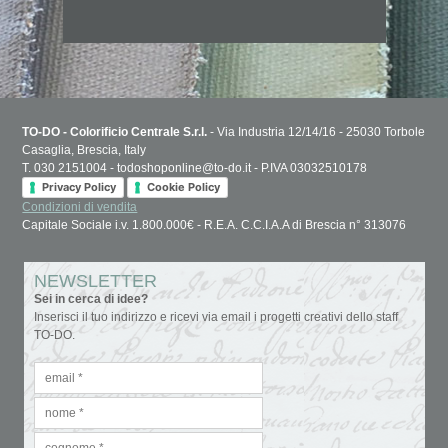
TO-DO - Colorificio Centrale S.r.l.
- Via Industria 12/14/16 - 25030 Torbole
Casaglia, Brescia, Italy
T. 030 2151004 - todoshoponline@to-do.it - P.IVA 03032510178
Privacy Policy
Cookie Policy
Condizioni di vendita
Capitale Sociale i.v. 1.800.000€ - R.E.A. C.C.I.A.A di Brescia n° 313076
NEWSLETTER
Sei in cerca di idee?
Inserisci il tuo indirizzo e ricevi via email i progetti creativi dello staff
TO-DO.