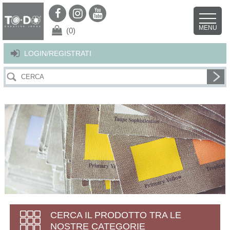
Per offrirti il miglior servizio possibile questo sito utilizza i cookies.
Continuando la navigazione nel sito autorizzi l’uso dei cookies. Per ulteriori
MENU
dettagli
clicca qui
.
X
(0)
LOGIN/REGISTRATI
CERCA IL PRODOTTO TRA LE
NOSTRE CATEGORIE