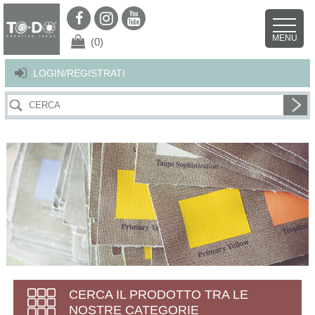
Per offrirti il miglior servizio possibile questo sito utilizza i cookies.
Continuando la navigazione nel sito autorizzi l’uso dei cookies. Per ulteriori
MENU
dettagli
clicca qui
.
X
(0)
LOGIN/REGISTRATI
CERCA IL PRODOTTO TRA LE
NOSTRE CATEGORIE