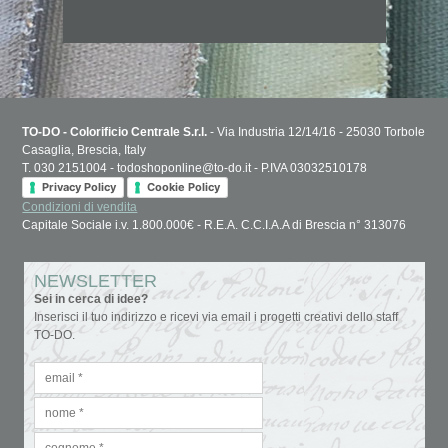
TO-DO - Colorificio Centrale S.r.l.
- Via Industria 12/14/16 - 25030 Torbole
Casaglia, Brescia, Italy
T. 030 2151004 - todoshoponline@to-do.it - P.IVA 03032510178
Privacy Policy
Cookie Policy
Condizioni di vendita
Capitale Sociale i.v. 1.800.000€ - R.E.A. C.C.I.A.A di Brescia n° 313076
NEWSLETTER
Sei in cerca di idee?
Inserisci il tuo indirizzo e ricevi via email i progetti creativi dello staff
TO-DO.