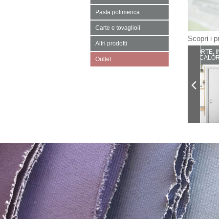
Pasta polimerica
Carte e tovaglioli
Scopri i pr
Altri prodotti
PORTE, I
CALOR
Outlet