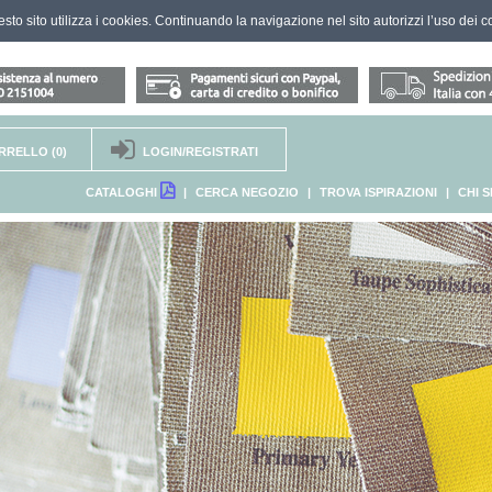
questo sito utilizza i cookies. Continuando la navigazione nel sito autorizzi l’uso dei c
RRELLO
(0)
LOGIN/REGISTRATI
CATALOGHI
|
CERCA NEGOZIO
|
TROVA ISPIRAZIONI
|
CHI 