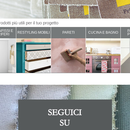
odotti più utili per il tuo progetto
NFISSI E
P
RESTYLING MOBILI
PARETI
CUCINA E BAGNO
IFERI
P