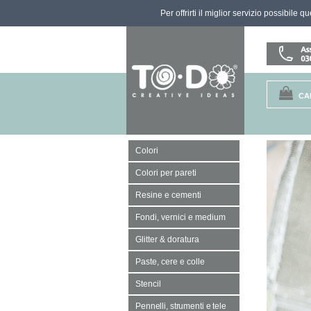
Per offrirti il miglior servizio possibile 
CA
Colori
Colori per pareti
Resine e cementi
Fondi, vernici e medium
Glitter & doratura
Paste, cere e colle
Stencil
Pennelli, strumenti e tele