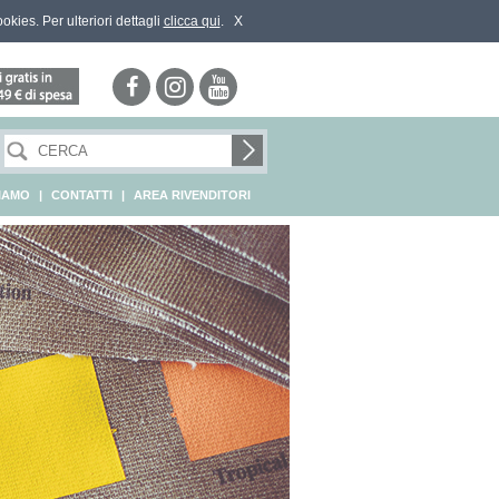
ookies. Per ulteriori dettagli
clicca qui
.
X
SIAMO
|
CONTATTI
|
AREA RIVENDITORI