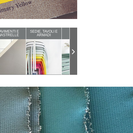
AVIMENTI E
SEDIE, TAVOLI E
ARREDI DA
COMPLEMENTI
IASTRELLE
ARMADI
ESTERNO
D'ARREDO