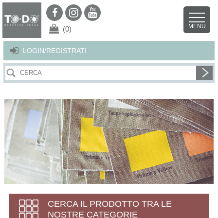
Per offrirti il miglior servizio possibile questo sito utilizza i cookies.
Continuando la navigazione nel sito autorizzi l’uso dei cookies. Per ulteriori
MENU
dettagli
clicca qui
.
X
(0)
LOGIN/REGISTRATI
CERCA IL PRODOTTO TRA LE
NOSTRE CATEGORIE