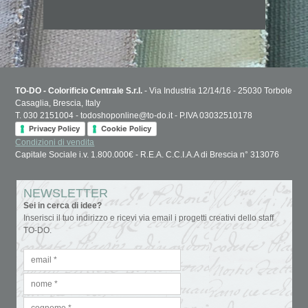
TO-DO - Colorificio Centrale S.r.l.
- Via Industria 12/14/16 - 25030 Torbole
Casaglia, Brescia, Italy
T. 030 2151004 - todoshoponline@to-do.it - P.IVA 03032510178
Privacy Policy
Cookie Policy
Condizioni di vendita
Capitale Sociale i.v. 1.800.000€ - R.E.A. C.C.I.A.A di Brescia n° 313076
NEWSLETTER
Sei in cerca di idee?
Inserisci il tuo indirizzo e ricevi via email i progetti creativi dello staff
TO-DO.