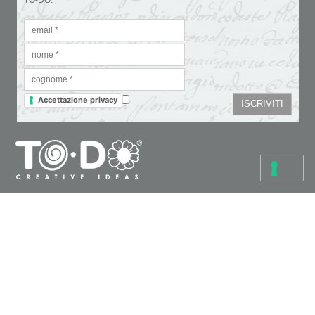
Accettazione privacy
Colori
Carte e tovaglioli
Fondi, vernici e medium
Cartoleria creativa
Glitter & doratura
Pennelli, strumenti e tele
Paste, cere e colle
Supporti da decorare
Stencil
Pasta polimerica
Bijoux