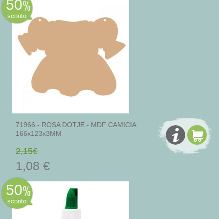
50
sconto
71966 - ROSA DOTJE - MDF CAMICIA
166x123x3MM
2,15€
1,08 €
50
sconto