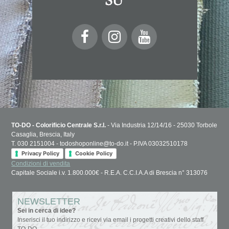
TO-DO - Colorificio Centrale S.r.l.
- Via Industria 12/14/16 - 25030 Torbole
Casaglia, Brescia, Italy
T. 030 2151004 - todoshoponline@to-do.it - P.IVA 03032510178
Privacy Policy
Cookie Policy
Condizioni di vendita
Capitale Sociale i.v. 1.800.000€ - R.E.A. C.C.I.A.A di Brescia n° 313076
NEWSLETTER
Sei in cerca di idee?
Inserisci il tuo indirizzo e ricevi via email i progetti creativi dello staff
TO-DO.