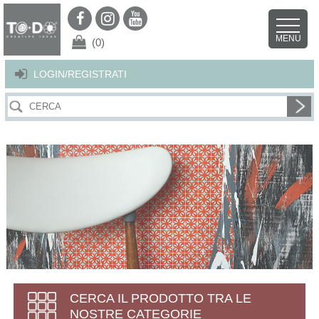
Per offrirti il miglior servizio possibile questo sito utilizza i cookies.
Continuando la navigazione nel sito autorizzi l’uso dei cookies. Per ulteriori
MENU
dettagli
clicca qui
.
X
(0)
LOGIN/REGISTRATI
CERCA IL PRODOTTO TRA LE
NOSTRE CATEGORIE