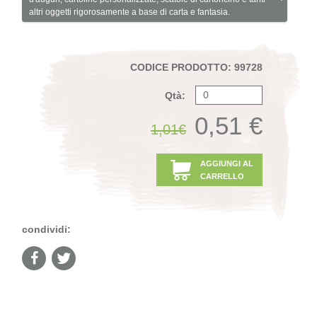
altri oggetti rigorosamente a base di carta e fantasia.
CODICE PRODOTTO: 99728
Qtà:
0,51 €
1,01€
AGGIUNGI AL
CARRELLO
condividi: