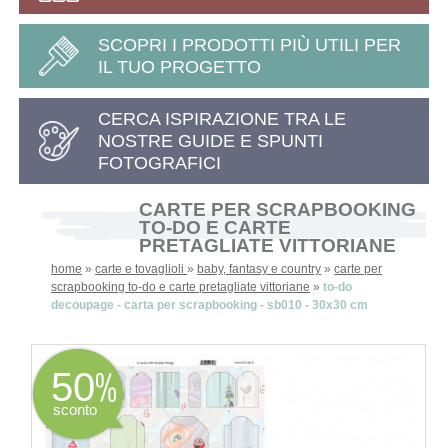
SCOPRI I PRODOTTI PIÙ UTILI PER
IL TUO PROGETTO
CERCA ISPIRAZIONE TRA LE
NOSTRE GUIDE E SPUNTI
FOTOGRAFICI
CARTE PER SCRAPBOOKING
TO-DO E CARTE
PRETAGLIATE VITTORIANE
home
»
carte e tovaglioli
»
baby, fantasy e country
»
carte per
scrapbooking to-do e carte pretagliate vittoriane
»
to-do
decoupage - carta per scrapbooking - sb010 - 30x30 cm
50
sconto