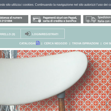
questo sito utilizza i cookies. Continuando la navigazione nel sito autorizzi l’uso dei c
RRELLO
(0)
LOGIN/REGISTRATI
CATALOGHI
|
CERCA NEGOZIO
|
TROVA ISPIRAZIONI
|
CHI 