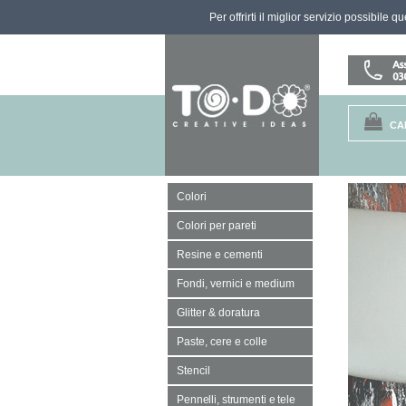
Per offrirti il miglior servizio possibile 
CA
Colori
Colori per pareti
Resine e cementi
Fondi, vernici e medium
Glitter & doratura
Paste, cere e colle
Stencil
Pennelli, strumenti e tele