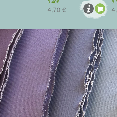
9,40€
8,
4,70 €
4