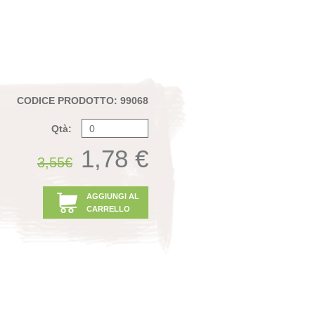
CODICE PRODOTTO: 99068
Qtà:
1,78 €
3,55€
AGGIUNGI AL
CARRELLO