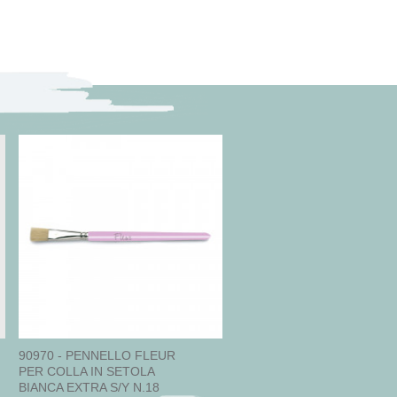
90970 - PENNELLO FLEUR
PER COLLA IN SETOLA
BIANCA EXTRA S/Y N.18