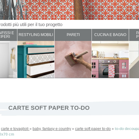
odotti più utili per il tuo progetto
NFISSI E
P
RESTYLING MOBILI
PARETI
CUCINA E BAGNO
IFERI
P
CARTE SOFT PAPER TO-DO
»
carte e tovaglioli
»
baby, fantasy e country
»
carte soft paper to-do
»
to-do decoupa
50x70 cm