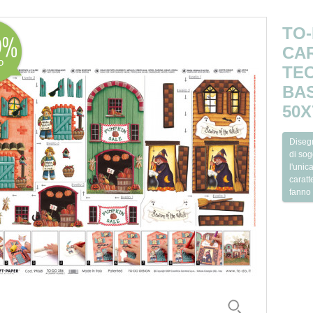
TO
0
CA
o
TEC
BAS
50X
Disegn
di sog
l'unic
caratt
fanno 