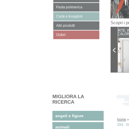
Pasta polimerica
Carte e tovaglioli
Scopri i pr
Altri prodotti
PORTE, I
CALOR
Outlet
MIGLIORA LA
RICERCA
angeli e figure
home
284 - 
animali