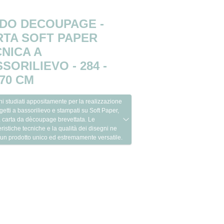
-DO DECOUPAGE -
RTA SOFT PAPER
NICA A
SORILIEVO - 284 -
70 CM
i studiati appositamente per la realizzazione
getti a bassorilievo e stampati su Soft Paper,
a carta da dècoupage brevettata. Le
eristiche tecniche e la qualità dei disegni ne
un prodotto unico ed estremamente versatile.