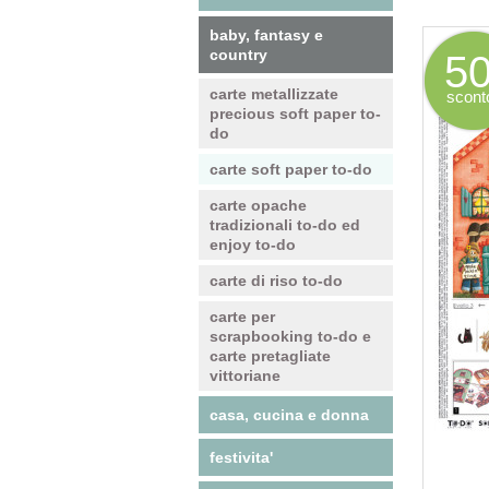
baby, fantasy e
country
5
carte metallizzate
scont
precious soft paper to-
do
carte soft paper to-do
carte opache
tradizionali to-do ed
enjoy to-do
carte di riso to-do
carte per
scrapbooking to-do e
carte pretagliate
vittoriane
casa, cucina e donna
festivita'