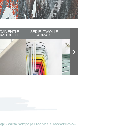
AVIMENTI E
SEDIE, TAVOLI E
ARREDI DA
COMPLEMENTI
IASTRELLE
ARMADI
ESTERNO
D'ARREDO
ge - carta soft paper tecnica a bassorilievo -