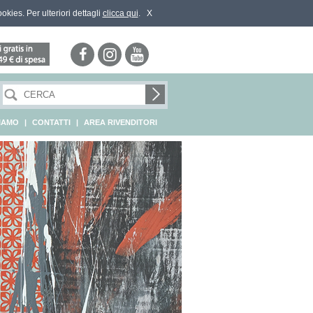
ookies. Per ulteriori dettagli
clicca qui
.
X
SIAMO
|
CONTATTI
|
AREA RIVENDITORI