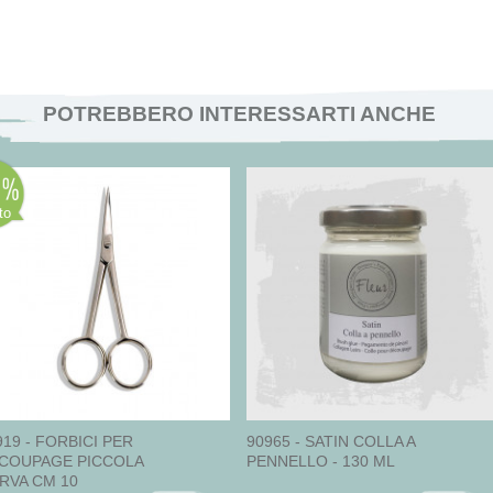
POTREBBERO INTERESSARTI ANCHE
0
to
919 - FORBICI PER
90965 - SATIN COLLA A
COUPAGE PICCOLA
PENNELLO - 130 ML
RVA CM 10