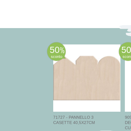
50
5
sconto
scon
71727 - PANNELLO 3
90
CASETTE 40,5X27CM
DE
CU