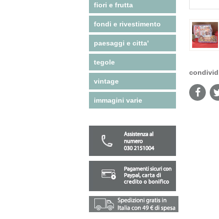
fiori e frutta
fondi e rivestimento
paesaggi e citta'
tegole
condivid
vintage
immagini varie