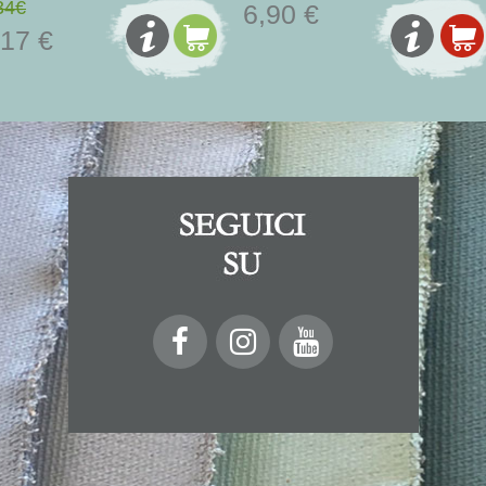
34€
6,90 €
,17 €