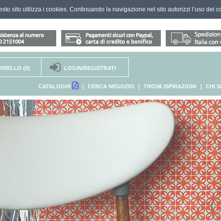
questo sito utilizza i cookies. Continuando la navigazione nel sito autorizzi l’uso dei c
RRELLO
(0)
LOGIN/REGISTRATI
CATALOGHI
|
CERCA NEGOZIO
|
TROVA ISPIRAZIONI
|
CHI 