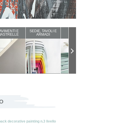
AVIMENTI E
SEDIE, TAVOLI E
ARREDI DA
COMPLEMENTI
IASTRELLE
ARMADI
ESTERNO
D'ARREDO
DO
ack decorative painting n.3 livello