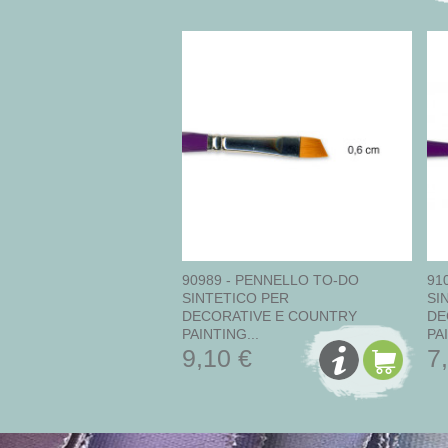
90989 - PENNELLO TO-DO
91
SINTETICO PER
SI
DECORATIVE E COUNTRY
DE
PAINTING...
PAI
9,10 €
7