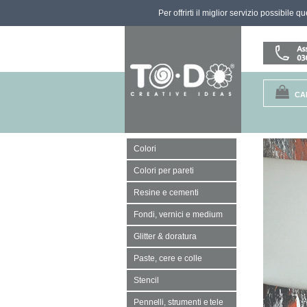
Per offrirti il miglior servizio possibile 
CA
Colori
Colori per pareti
Resine e cementi
Fondi, vernici e medium
Glitter & doratura
Paste, cere e colle
Stencil
Pennelli, strumenti e tele