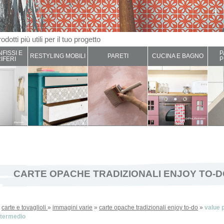
odotti più utili per il tuo progetto
NFISSI E
P
RESTYLING MOBILI
PARETI
CUCINA E BAGNO
IFERI
P
CARTE OPACHE TRADIZIONALI ENJOY TO-
»
carte e tovaglioli
»
immagini varie
»
carte opache tradizionali enjoy to-do
»
value p
ntermedio