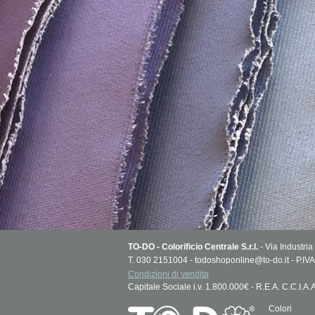
TO-DO - Colorificio Centrale S.r.l.
- Via Industria
T. 030 2151004 - todoshoponline@to-do.it - P.
Condizioni di vendita
Capitale Sociale i.v. 1.800.000€ - R.E.A. C.C.I.A
Colori