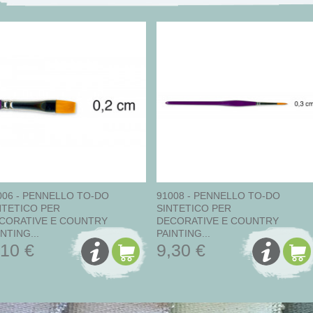
006 - PENNELLO TO-DO
91008 - PENNELLO TO-DO
NTETICO PER
SINTETICO PER
CORATIVE E COUNTRY
DECORATIVE E COUNTRY
NTING...
PAINTING...
,10 €
9,30 €