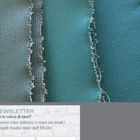
EWSLETTER
i in cerca di idee?
serisci il tuo indirizzo e ricevi via email i
ogetti creativi dello staff TO-DO.