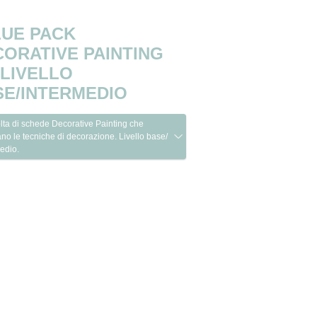
LUE PACK
ORATIVE PAINTING
 LIVELLO
SE/INTERMEDIO
ta di schede Decorative Painting che
rano le tecniche di decorazione. Livello base/
edio.