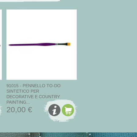
91015 - PENNELLO TO-DO
SINTETICO PER
DECORATIVE E COUNTRY
PAINTING...
20,00 €