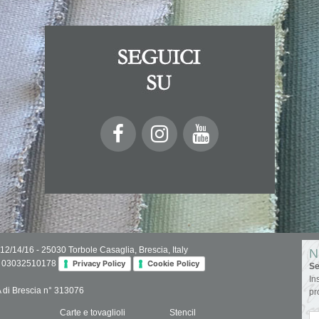
 12/14/16 - 25030 Torbole Casaglia, Brescia, Italy
N
IVA 03032510178
Privacy Policy
Cookie Policy
Se
In
.A di Brescia n° 313076
pr
Carte e tovaglioli
Stencil