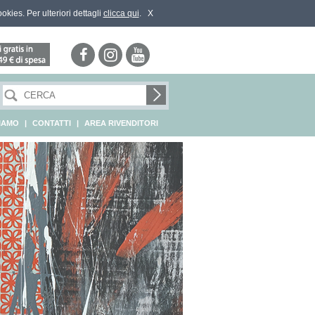
ookies. Per ulteriori dettagli
clicca qui
.
X
SIAMO
|
CONTATTI
|
AREA RIVENDITORI