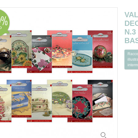
VA
0
DEC
o
N.3
BA
Raccol
illust
interm