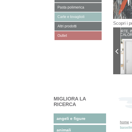
Pasta polimerica
Carte e tovaglioli
Scopri i pr
Altri prodotti
PORTE, I
CALOR
Outlet
MIGLIORA LA
RICERCA
angeli e figure
home
base/i
animali