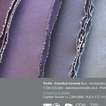
TO-DO - Colorificio Centrale S.r.l.
- Via Industria
T. 030 2151004 - todoshoponline@to-do.it - P.
Condizioni di vendita
Capitale Sociale i.v. 1.800.000€ - R.E.A. C.C.I.A
Colori