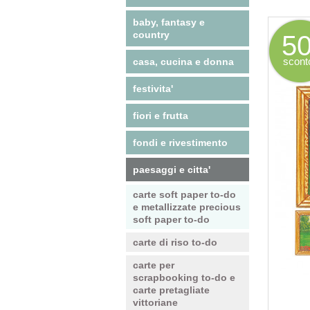
baby, fantasy e
country
5
scont
casa, cucina e donna
festivita'
fiori e frutta
fondi e rivestimento
paesaggi e citta'
carte soft paper to-do
e metallizzate precious
soft paper to-do
carte di riso to-do
carte per
scrapbooking to-do e
carte pretagliate
vittoriane