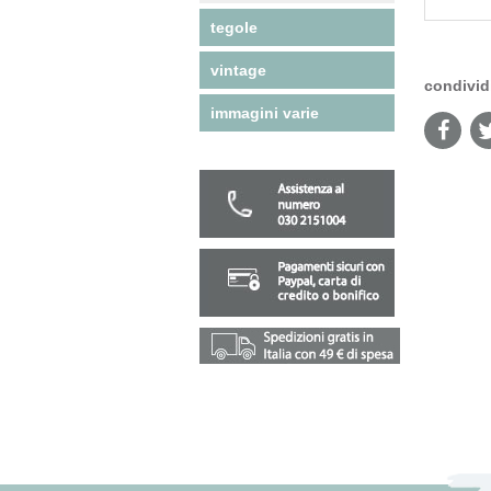
tegole
vintage
condivid
immagini varie