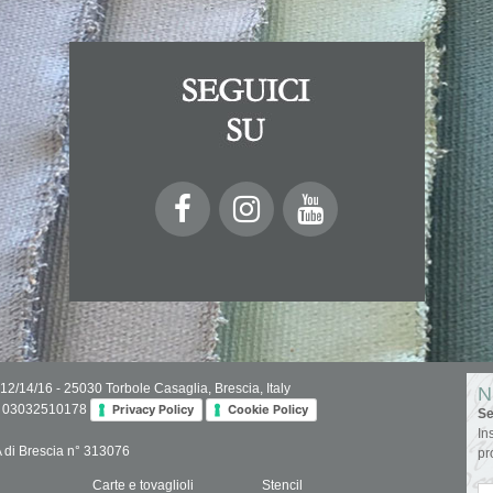
 12/14/16 - 25030 Torbole Casaglia, Brescia, Italy
N
IVA 03032510178
Privacy Policy
Cookie Policy
Se
In
.A di Brescia n° 313076
pr
Carte e tovaglioli
Stencil