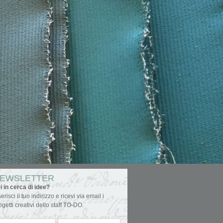
EWSLETTER
i in cerca di idee?
serisci il tuo indirizzo e ricevi via email i
ogetti creativi dello staff TO-DO.