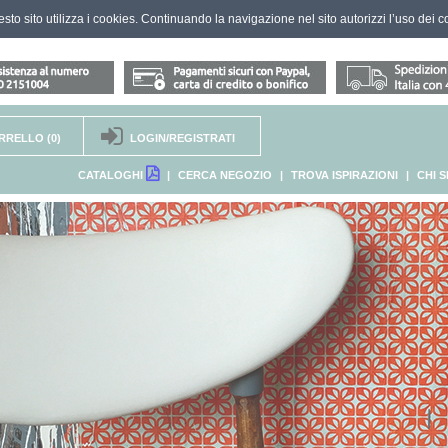
questo sito utilizza i cookies. Continuando la navigazione nel sito autorizzi l’uso dei c
RRELLO
(0)
LOGIN/REGISTRATI
CATALOGHI
|
CERCA NEGOZIO
|
TROVA ISPIRAZIONI
|
CHI 