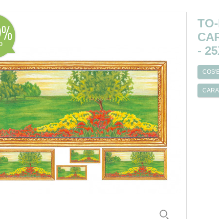
TO
0
CAR
o
- 2
COS'E
CARA