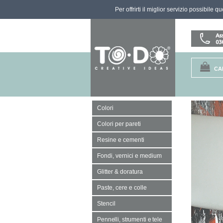
Per offrirti il miglior servizio possibile 
CA
Colori
Colori per pareti
Resine e cementi
Fondi, vernici e medium
Glitter & doratura
Paste, cere e colle
Stencil
Pennelli, strumenti e tele