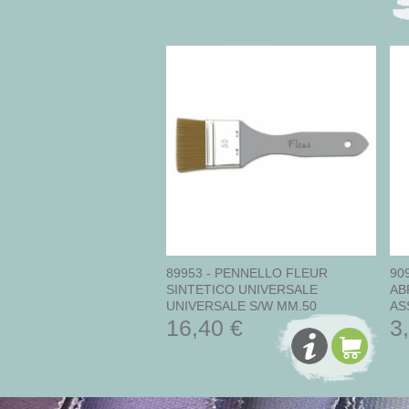
89953 - PENNELLO FLEUR
90
SINTETICO UNIVERSALE
AB
UNIVERSALE S/W MM.50
AS
16,40 €
3