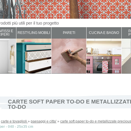
odotti più utili per il tuo progetto
NFISSI E
P
RESTYLING MOBILI
PARETI
CUCINA E BAGNO
IFERI
P
CARTE SOFT PAPER TO-DO E METALLIZZAT
TO-DO
»
carte e tovaglioli
»
paesaggi e citta'
»
carte soft paper to-do e metallizzate precious
per - 040 - 25x35 cm