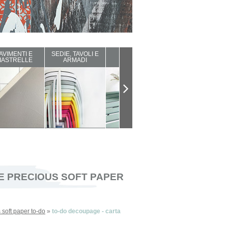
AVIMENTI E
SEDIE, TAVOLI E
ARREDI DA
COMPLEMENTI
IASTRELLE
ARMADI
ESTERNO
D'ARREDO
E PRECIOUS SOFT PAPER
 soft paper to-do
»
to-do decoupage - carta