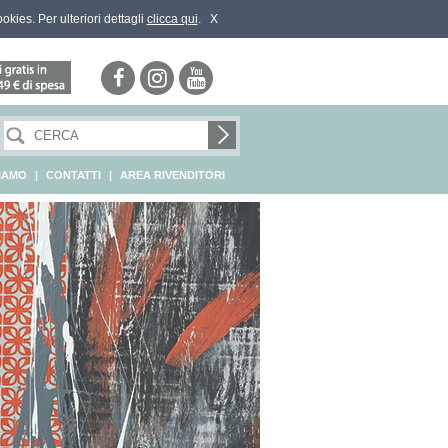
ookies. Per ulteriori dettagli
clicca qui
.
X
SIAMO
|
CONTATTI
|
AREA RIVENDITORI