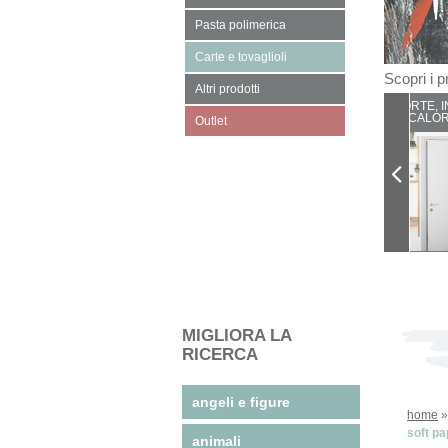
Pasta polimerica
Carte e tovaglioli
Scopri i pr
Altri prodotti
PORTE, I
CALOR
Outlet
MIGLIORA LA
RICERCA
angeli e figure
home
soft pa
animali