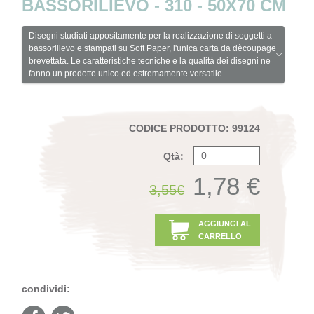
BASSORILIEVO - 310 - 50X70 CM
Disegni studiati appositamente per la realizzazione di soggetti a
bassorilievo e stampati su Soft Paper, l'unica carta da dècoupage
brevettata. Le caratteristiche tecniche e la qualità dei disegni ne
fanno un prodotto unico ed estremamente versatile.
CODICE PRODOTTO: 99124
Qtà:
1,78 €
3,55€
AGGIUNGI AL
CARRELLO
condividi: