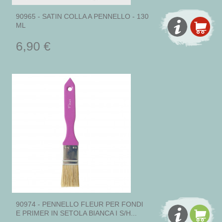
90965 - SATIN COLLA A PENNELLO - 130
ML
6,90 €
90974 - PENNELLO FLEUR PER FONDI
E PRIMER IN SETOLA BIANCA I S/H...