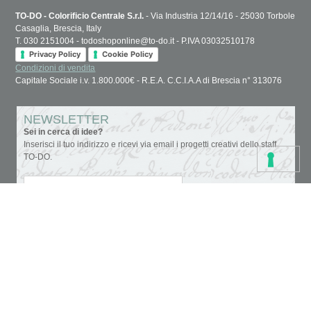
TO-DO - Colorificio Centrale S.r.l.
- Via Industria 12/14/16 - 25030 Torbole
Casaglia, Brescia, Italy
T. 030 2151004 - todoshoponline@to-do.it - P.IVA 03032510178
Privacy Policy
Cookie Policy
Condizioni di vendita
Capitale Sociale i.v. 1.800.000€ - R.E.A. C.C.I.A.A di Brescia n° 313076
NEWSLETTER
Sei in cerca di idee?
Inserisci il tuo indirizzo e ricevi via email i progetti creativi dello staff
TO-DO.
Accettazione privacy