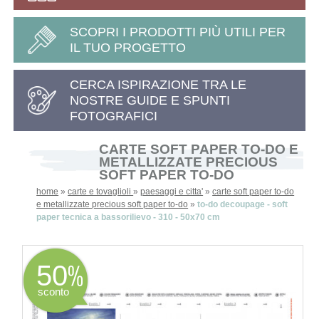
SCOPRI I PRODOTTI PIÙ UTILI PER
IL TUO PROGETTO
CERCA ISPIRAZIONE TRA LE
NOSTRE GUIDE E SPUNTI
FOTOGRAFICI
CARTE SOFT PAPER TO-DO E
METALLIZZATE PRECIOUS
SOFT PAPER TO-DO
home
»
carte e tovaglioli
»
paesaggi e citta'
»
carte soft paper to-do
e metallizzate precious soft paper to-do
»
to-do decoupage - soft
paper tecnica a bassorilievo - 310 - 50x70 cm
50
sconto