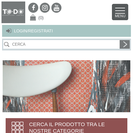
Per offrirti il miglior servizio possibile questo sito utilizza i cookies.
Continuando la navigazione nel sito autorizzi l’uso dei cookies. Per ulteriori
MENU
dettagli
clicca qui
.
X
(0)
LOGIN/REGISTRATI
CERCA IL PRODOTTO TRA LE
NOSTRE CATEGORIE