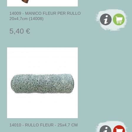
14009 - MANICO FLEUR PER RULLO
20x4,7cm (14008)
5,40 €
14010 - RULLO FLEUR - 25x4,7 CM