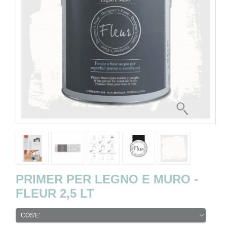
PRIMER PER LEGNO E MURO -
FLEUR 2,5 LT
COS'E'