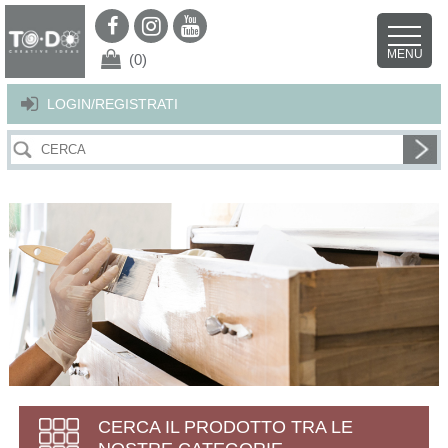
Per offrirti il miglior servizio possibile questo sito utilizza i cookies.
Continuando la navigazione nel sito autorizzi l’uso dei cookies. Per ulteriori
MENU
dettagli
clicca qui
.
X
(0)
LOGIN/REGISTRATI
CERCA IL PRODOTTO TRA LE