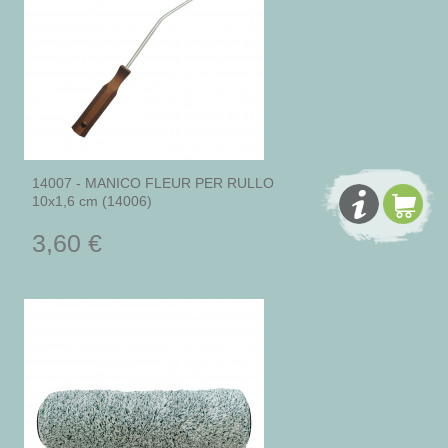
14007 - MANICO FLEUR PER RULLO
10x1,6 cm (14006)
3,60 €