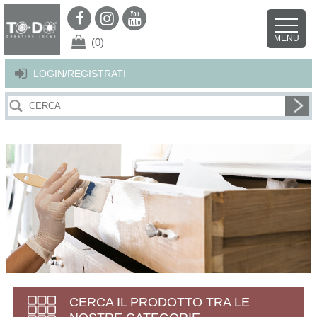
Per offrirti il miglior servizio possibile questo sito utilizza i cookies.
Continuando la navigazione nel sito autorizzi l’uso dei cookies. Per ulteriori
MENU
dettagli
clicca qui
.
X
(0)
LOGIN/REGISTRATI
CERCA IL PRODOTTO TRA LE