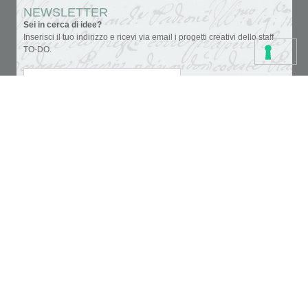
NEWSLETTER
Sei in cerca di idee?
Inserisci il tuo indirizzo e ricevi via email i progetti creativi dello staff
TO-DO.
Accettazione privacy
Colori
Carte e tovaglioli
Fondi, vernici e medium
Cartoleria creativa
Glitter & doratura
Pennelli, strumenti e tele
Paste, cere e colle
Supporti da decorare