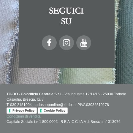
TO-DO - Colorificio Centrale S.r.l.
- Via Industria 12/14/16 - 25030 Torbole
Casaglia, Brescia, Italy
T. 030 2151004 - todoshoponline@to-do.it - P.IVA 03032510178
Privacy Policy
Cookie Policy
Condizioni di vendita
Capitale Sociale i.v. 1.800.000€ - R.E.A. C.C.I.A.A di Brescia n° 313076