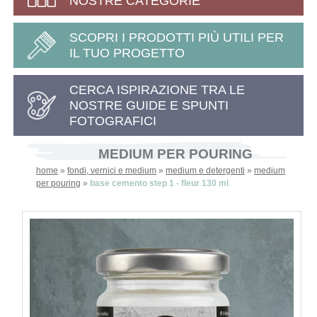
NOSTRE CATEGORIE
SCOPRI I PRODOTTI PIÙ UTILI PER
IL TUO PROGETTO
CERCA ISPIRAZIONE TRA LE
NOSTRE GUIDE E SPUNTI
FOTOGRAFICI
MEDIUM PER POURING
home
»
fondi, vernici e medium
»
medium e detergenti
»
medium
per pouring
»
base cemento step 1 - fleur 130 ml