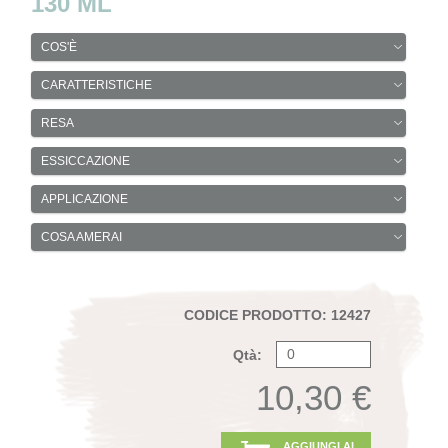
130 ML
COS'È
CARATTERISTICHE
RESA
ESSICCAZIONE
APPLICAZIONE
COSA AMERAI
CODICE PRODOTTO: 12427
Qtà:
10,30 €
AGGIUNGI AL