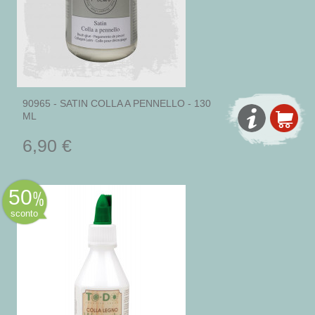
90965 - SATIN COLLA A PENNELLO - 130
ML
6,90 €
50
sconto