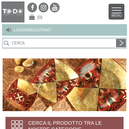
Per offrirti il miglior servizio possibile questo sito utilizza i cookies.
Continuando la navigazione nel sito autorizzi l’uso dei cookies. Per ulteriori
MENU
dettagli
clicca qui
.
X
(0)
LOGIN/REGISTRATI
CERCA IL PRODOTTO TRA LE