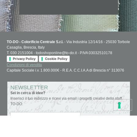
TO-DO - Colorificio Centrale S.r.l.
- Via Industria 12/14/16 - 25030 Torbole
Casaglia, Brescia, Italy
T. 030 2151004 - todoshoponline@to-do.it - P.IVA 03032510178
Privacy Policy
Cookie Policy
Condizioni di vendita
Capitale Sociale i.v. 1.800.000€ - R.E.A. C.C.I.A.A di Brescia n° 313076
NEWSLETTER
Sei in cerca di idee?
Inserisci il tuo indirizzo e ricevi via email i progetti creativi dello staff
TO-DO.