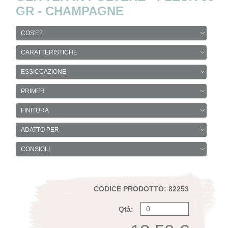
GR - CHAMPAGNE
COS'E?
CARATTERISTICHE
ESSICCAZIONE
PRIMER
FINITURA
ADATTO PER
CONSIGLI
CODICE PRODOTTO: 82253
Qtà: