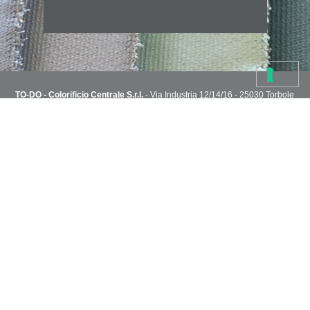
TO-DO - Colorificio Centrale S.r.l.
- Via Industria 12/14/16 - 25030 Torbole
Casaglia, Brescia, Italy
T. 030 2151004 - todoshoponline@to-do.it - P.IVA 03032510178
Privacy Policy
Cookie Policy
Condizioni di vendita
Capitale Sociale i.v. 1.800.000€ - R.E.A. C.C.I.A.A di Brescia n° 313076
NEWSLETTER
Sei in cerca di idee?
Inserisci il tuo indirizzo e ricevi via email i progetti creativi dello staff
TO-DO.