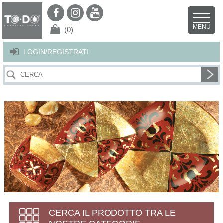
Per offrirti il miglior servizio possibile questo sito utilizza i cookies.
Continuando la navigazione nel sito autorizzi l’uso dei cookies. Per ulteriori
MENU
dettagli
clicca qui
.
X
(0)
LOGIN/REGISTRATI
CERCA IL PRODOTTO TRA LE