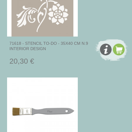
71618 - STENCIL TO-DO - 35X40 CM N.9
INTERIOR DESIGN
20,30 €