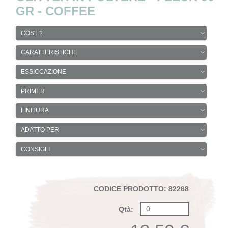
GR - COFFEE
COS'E?
CARATTERISTICHE
ESSICCAZIONE
PRIMER
FINITURA
ADATTO PER
CONSIGLI
CODICE PRODOTTO: 82268
Qtà: