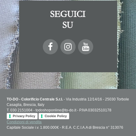
TO-DO - Colorificio Centrale S.r.l.
- Via Industria 12/14/16 - 25030 Torbole
Casaglia, Brescia, Italy
T. 030 2151004 - todoshoponline@to-do.it - P.IVA 03032510178
Privacy Policy
Cookie Policy
Condizioni di vendita
Capitale Sociale i.v. 1.800.000€ - R.E.A. C.C.I.A.A di Brescia n° 313076