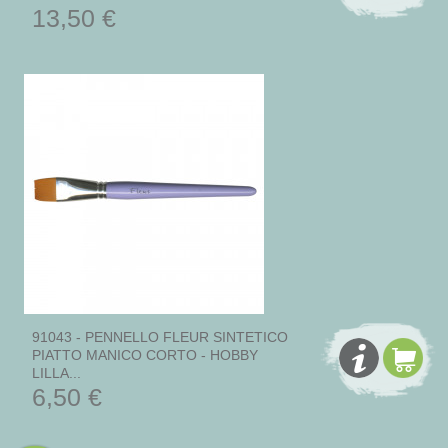
13,50 €
91043 - PENNELLO FLEUR SINTETICO
PIATTO MANICO CORTO - HOBBY
LILLA...
6,50 €