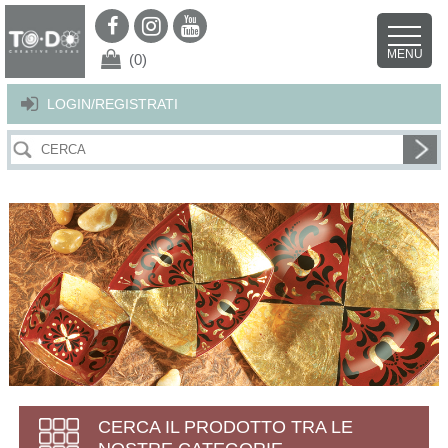
Per offrirti il miglior servizio possibile questo sito utilizza i cookies.
Continuando la navigazione nel sito autorizzi l’uso dei cookies. Per ulteriori
MENU
dettagli
clicca qui
.
X
(0)
LOGIN/REGISTRATI
CERCA IL PRODOTTO TRA LE