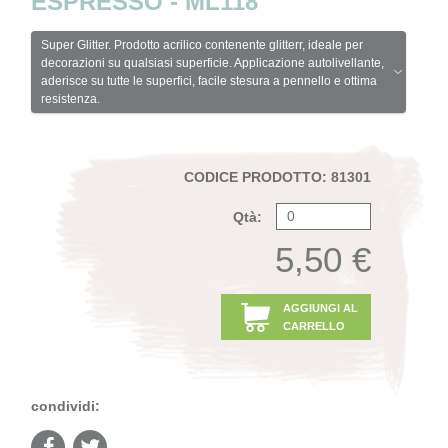
ESPRESSO - ML118
Super Glitter. Prodotto acrilico contenente glitterr, ideale per
decorazioni su qualsiasi superficie. Applicazione autolivellante,
aderisce su tutte le superfici, facile stesura a pennello e ottima
resistenza.
CODICE PRODOTTO: 81301
Qtà:
5,50 €
AGGIUNGI AL
CARRELLO
condividi: