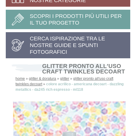
NOSTRE CATEGORIE
SCOPRI I PRODOTTI PIÙ UTILI PER
IL TUO PROGETTO
CERCA ISPIRAZIONE TRA LE
NOSTRE GUIDE E SPUNTI
FOTOGRAFICI
GLITTER PRONTO ALL'USO
CRAFT TWINKLES DECOART
home
»
glitter & doratura
»
glitter
»
glitter pronto all'uso craft
twinkles decoart
»
colore acrilico - americana decoart - dazzling
metallics - da245 rich espresso - ml118