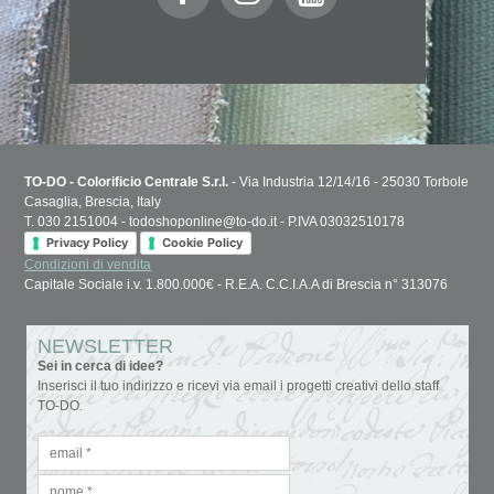
TO-DO - Colorificio Centrale S.r.l.
- Via Industria 12/14/16 - 25030 Torbole
Casaglia, Brescia, Italy
T. 030 2151004 - todoshoponline@to-do.it - P.IVA 03032510178
Privacy Policy
Cookie Policy
Condizioni di vendita
Capitale Sociale i.v. 1.800.000€ - R.E.A. C.C.I.A.A di Brescia n° 313076
NEWSLETTER
Sei in cerca di idee?
Inserisci il tuo indirizzo e ricevi via email i progetti creativi dello staff
TO-DO.