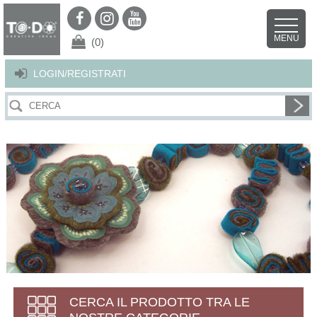
Per offrirti il miglior servizio possibile questo sito utilizza i cookies.
Continuando la navigazione nel sito autorizzi l’uso dei cookies. Per ulteriori
MENU
dettagli
clicca qui
.
X
(0)
LOGIN/REGISTRATI
CERCA IL PRODOTTO TRA LE