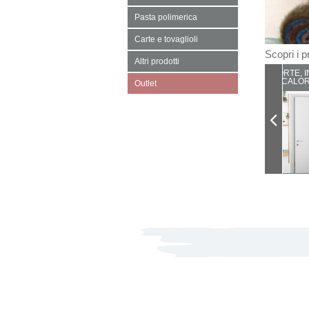
Pasta polimerica
Carte e tovaglioli
Scopri i pr
Altri prodotti
PORTE, I
CALOR
Outlet