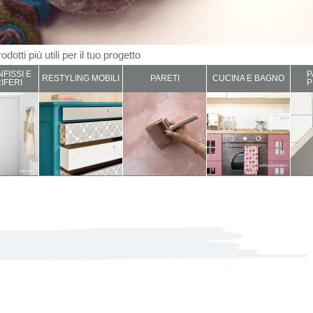
odotti più utili per il tuo progetto
NFISSI E
P
RESTYLING MOBILI
PARETI
CUCINA E BAGNO
IFERI
P