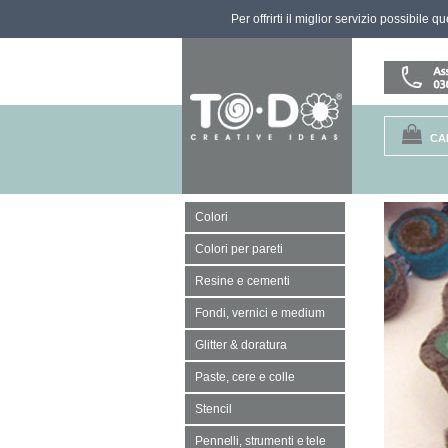
Per offrirti il miglior servizio possibile 
CA
Colori
Colori per pareti
Resine e cementi
Fondi, vernici e medium
Glitter & doratura
Paste, cere e colle
Stencil
Pennelli, strumenti e tele