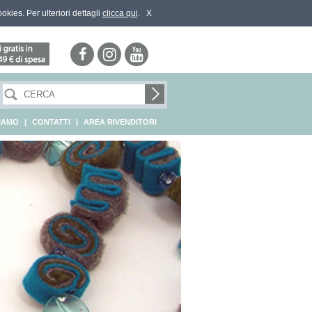
ookies. Per ulteriori dettagli
clicca qui
.
X
SIAMO
|
CONTATTI
|
AREA RIVENDITORI