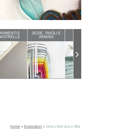
AVIMENTI E
SEDIE, TAVOLI E
ARREDI DA
COMPLEMENTI
IASTRELLE
ARMADI
ESTERNO
D'ARREDO
home
»
Inspiration
»
Orecchini oro e lilla