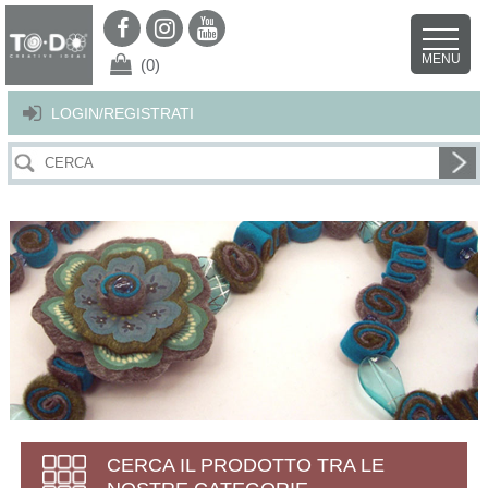
Per offrirti il miglior servizio possibile questo sito utilizza i cookies.
Continuando la navigazione nel sito autorizzi l’uso dei cookies. Per ulteriori
MENU
dettagli
clicca qui
.
X
(0)
LOGIN/REGISTRATI
CERCA IL PRODOTTO TRA LE