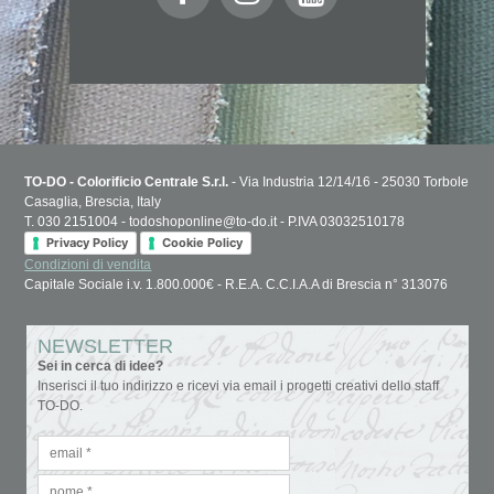
TO-DO - Colorificio Centrale S.r.l.
- Via Industria 12/14/16 - 25030 Torbole
Casaglia, Brescia, Italy
T. 030 2151004 - todoshoponline@to-do.it - P.IVA 03032510178
Privacy Policy
Cookie Policy
Condizioni di vendita
Capitale Sociale i.v. 1.800.000€ - R.E.A. C.C.I.A.A di Brescia n° 313076
NEWSLETTER
Sei in cerca di idee?
Inserisci il tuo indirizzo e ricevi via email i progetti creativi dello staff
TO-DO.