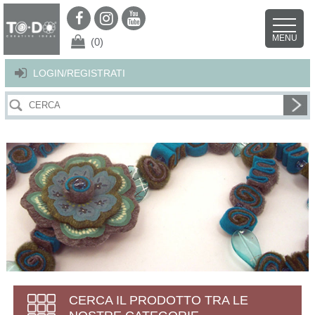
Per offrirti il miglior servizio possibile questo sito utilizza i cookies.
Continuando la navigazione nel sito autorizzi l’uso dei cookies. Per ulteriori
MENU
dettagli
clicca qui
.
X
(0)
LOGIN/REGISTRATI
CERCA IL PRODOTTO TRA LE