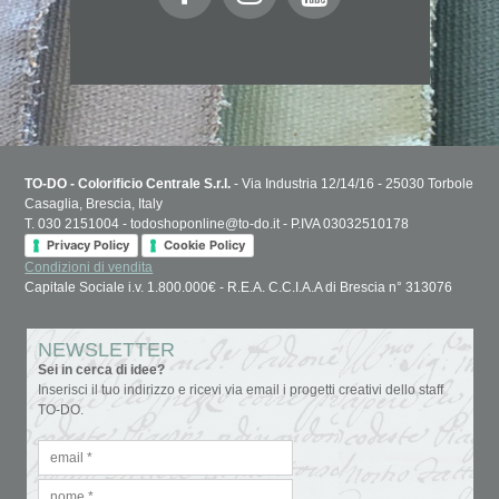
TO-DO - Colorificio Centrale S.r.l.
- Via Industria 12/14/16 - 25030 Torbole
Casaglia, Brescia, Italy
T. 030 2151004 - todoshoponline@to-do.it - P.IVA 03032510178
Privacy Policy
Cookie Policy
Condizioni di vendita
Capitale Sociale i.v. 1.800.000€ - R.E.A. C.C.I.A.A di Brescia n° 313076
NEWSLETTER
Sei in cerca di idee?
Inserisci il tuo indirizzo e ricevi via email i progetti creativi dello staff
TO-DO.