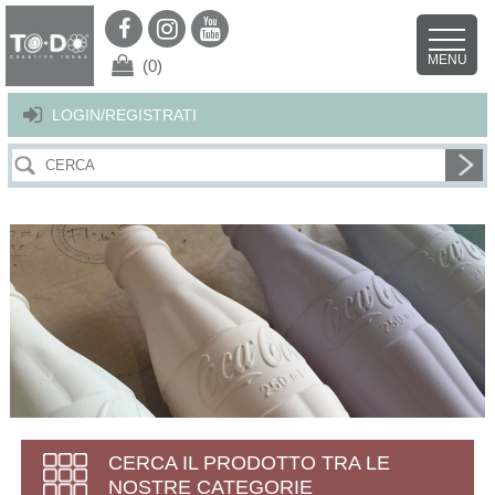
Per offrirti il miglior servizio possibile questo sito utilizza i cookies.
Continuando la navigazione nel sito autorizzi l’uso dei cookies. Per ulteriori
MENU
dettagli
clicca qui
.
X
(0)
LOGIN/REGISTRATI
CERCA IL PRODOTTO TRA LE
NOSTRE CATEGORIE