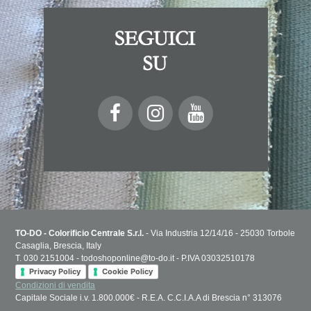
TO-DO - Colorificio Centrale S.r.l.
- Via Industria 12/14/16 - 25030 Torbole
Casaglia, Brescia, Italy
T. 030 2151004 - todoshoponline@to-do.it - P.IVA 03032510178
Privacy Policy
Cookie Policy
Condizioni di vendita
Capitale Sociale i.v. 1.800.000€ - R.E.A. C.C.I.A.A di Brescia n° 313076