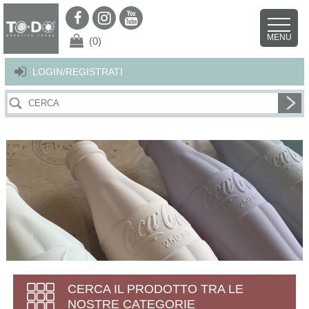
Per offrirti il miglior servizio possibile questo sito utilizza i cookies.
Continuando la navigazione nel sito autorizzi l’uso dei cookies. Per ulteriori
MENU
dettagli
clicca qui
.
X
(0)
LOGIN/REGISTRATI
CERCA IL PRODOTTO TRA LE
NOSTRE CATEGORIE