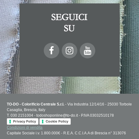
TO-DO - Colorificio Centrale S.r.l.
- Via Industria 12/14/16 - 25030 Torbole
Casaglia, Brescia, Italy
T. 030 2151004 - todoshoponline@to-do.it - P.IVA 03032510178
Privacy Policy
Cookie Policy
Condizioni di vendita
Capitale Sociale i.v. 1.800.000€ - R.E.A. C.C.I.A.A di Brescia n° 313076